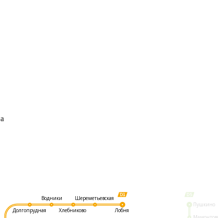
на
Шереметьевская
Водники
Пушкино
Долгопрудная
Хлебниково
Лобня
Мамонтов