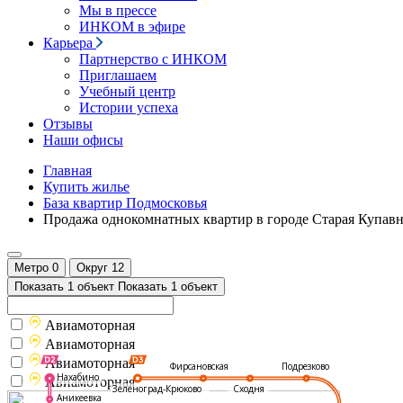
Мы в прессе
ИНКОМ в эфире
Карьера
Партнерство с ИНКОМ
Приглашаем
Учебный центр
Истории успеха
Отзывы
Наши офисы
Главная
Купить жилье
База квартир Подмосковья
Продажа однокомнатных квартир в городе Старая Купав
Метро
0
Округ
12
Показать 1 объект
Показать 1 объект
Авиамоторная
Авиамоторная
Авиамоторная
Подрезково
Фирсановская
Нахабино
Авиамоторная
Зеленоград-Крюково
Сходня
Аникеевка