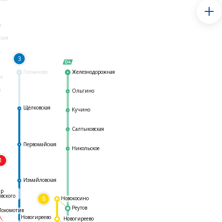
я
ская
ь
3
Гольяново
Железнодорожная
ая
я
Ольгино
Щёлковская
Кучино
Салтыковская
Первомайская
Никольское
1
я
Измайловская
ар
овского
8
Новокосино
Реутов
Локомотив
Новогиреево
Новогиреево