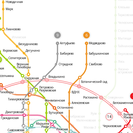
Новодачная
Клязьма
Марк
Тарасовска
Челюскин
Лианозово
Строител
9
6
Илимская
Мытищи
Алтуфьево
Медведково
Бескудниково
Тайнинск
Яхромская
Дегунино
Бибирево
Бабушкинская
Перловска
Селигерская
0
Лось
Отрадное
Свиблово
Верхние
Лихоборы
кая
Лосино-
островская
ссельмаш
Владыкино
Окружная
Ботанический сад
Петровско-
Разумовская
ВДНХ
Лихоборы
Ростокино
Северянин
Тимирязевская
Фонвизинская
Белокаменна
Алексеевская
Останкино
Дмитровская
Бутырская
Яуза
Бульв
14
Калибровская
Рокосс
Гражданская
Станколит
Маленковская
Марьина
Черкизовская
Роща
Москва-3
Рижская
Савёловская