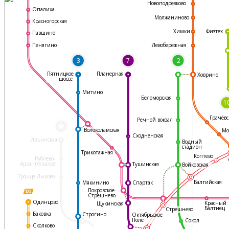
Новоподрезково
Опалиха
Молжаниново
Красногорская
Физтех
Химки
Павшино
Левобережная
Пенягино
3
7
2
Пятницкое
Планерная
Ховрино
шоссе
Митино
Беломорская
1
Грачёвс
Речной вокзал
*
Волоколамская
Мо
Сходненская
Ильинская
Водный
стадион
Трикотажная
Коптево
Рублево-
Архангельское
Тушинская
Войковская
Троице-Лыково
Балтийская
Мякинино
Спартак
Покровское-
Стрешнево
Одинцово
Красный
Щукинская
Балтиец
Стрешнево
Баковка
Строгино
Октябрьское
Поле
Сокол
Сколково