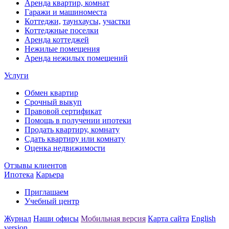
Аренда квартир, комнат
Гаражи и машиноместа
Коттеджи,
таунхаусы,
участки
Коттеджные поселки
Аренда коттеджей
Нежилые помещения
Аренда нежилых помещений
Услуги
Обмен квартир
Срочный выкуп
Правовой сертификат
Помощь в получении ипотеки
Продать квартиру, комнату
Сдать квартиру или комнату
Оценка недвижимости
Отзывы клиентов
Ипотека
Карьера
Приглашаем
Учебный центр
Журнал
Наши офисы
Мобильная версия
Карта сайта
English
version