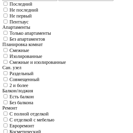
Последний
Не последний
Не первый
Пентхаус
Апартаменты
Только апартаменты
Без апартаментов
Планировка комнат
Смежные
Изолированные
Смежные и изолированные
Сан. узел
Раздельный
Совмещенный
2 и более
Балкон/лоджия
Есть балкон
Без балкона
Ремонт
С полной отделкой
С отделкой с мебелью
Евроремонт
Косметический