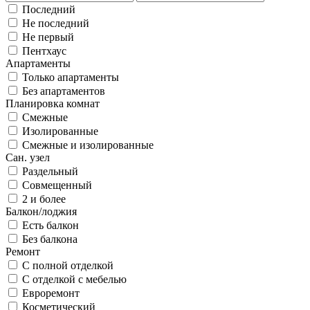
Последний
Не последний
Не первый
Пентхаус
Апартаменты
Только апартаменты
Без апартаментов
Планировка комнат
Смежные
Изолированные
Смежные и изолированные
Сан. узел
Раздельный
Совмещенный
2 и более
Балкон/лоджия
Есть балкон
Без балкона
Ремонт
С полной отделкой
С отделкой с мебелью
Евроремонт
Косметический