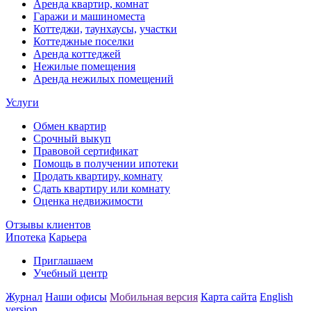
Аренда квартир, комнат
Гаражи и машиноместа
Коттеджи,
таунхаусы,
участки
Коттеджные поселки
Аренда коттеджей
Нежилые помещения
Аренда нежилых помещений
Услуги
Обмен квартир
Срочный выкуп
Правовой сертификат
Помощь в получении ипотеки
Продать квартиру, комнату
Сдать квартиру или комнату
Оценка недвижимости
Отзывы клиентов
Ипотека
Карьера
Приглашаем
Учебный центр
Журнал
Наши офисы
Мобильная версия
Карта сайта
English
version