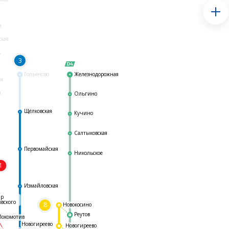
я
ская
ь
3
Гольяново
Железнодорожная
ая
я
Ольгино
Щёлковская
Кучино
Салтыковская
Первомайская
Никольское
1
я
Измайловская
ар
овского
8
Новокосино
Реутов
Локомотив
Новогиреево
Новогиреево