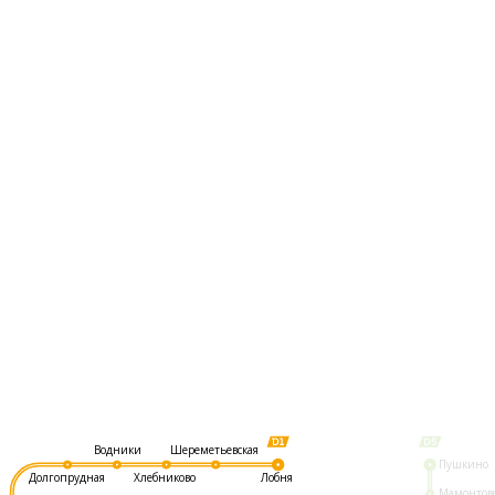
Шереметьевская
Водники
Пушкино
Долгопрудная
Хлебниково
Лобня
Мамонтов