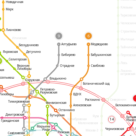
Новодачная
Клязьма
Марк
Тарасовска
Челюскин
Лианозово
Строител
9
6
Илимская
Мытищи
Алтуфьево
Медведково
Бескудниково
Тайнинск
Яхромская
Дегунино
Бибирево
Бабушкинская
Перловска
Селигерская
0
Лось
Отрадное
Свиблово
Верхние
Лихоборы
кая
Лосино-
островская
ссельмаш
Владыкино
Окружная
Ботанический сад
Петровско-
Разумовская
ВДНХ
Лихоборы
Ростокино
Северянин
Тимирязевская
Фонвизинская
Белокаменна
Алексеевская
Останкино
Дмитровская
Бутырская
Яуза
Бульв
14
Калибровская
Рокосс
Гражданская
Станколит
Маленковская
Марьина
Черкизовская
Роща
Москва-3
Рижская
Савёловская