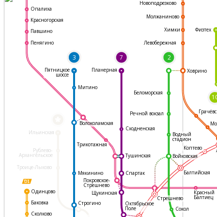
Новоподрезково
Опалиха
Молжаниново
Красногорская
Физтех
Химки
Павшино
Левобережная
Пенягино
3
7
2
Пятницкое
Планерная
Ховрино
шоссе
Митино
Беломорская
1
Грачёвс
Речной вокзал
*
Волоколамская
Мо
Сходненская
Ильинская
Водный
стадион
Трикотажная
Коптево
Рублево-
Архангельское
Тушинская
Войковская
Троице-Лыково
Балтийская
Мякинино
Спартак
Покровское-
Стрешнево
Одинцово
Красный
Щукинская
Балтиец
Стрешнево
Баковка
Строгино
Октябрьское
Поле
Сокол
Сколково