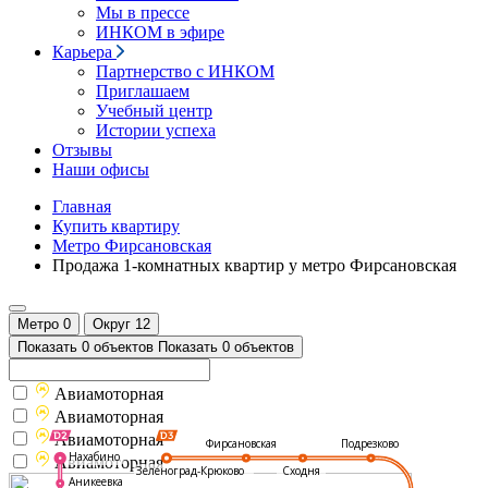
Мы в прессе
ИНКОМ в эфире
Карьера
Партнерство с ИНКОМ
Приглашаем
Учебный центр
Истории успеха
Отзывы
Наши офисы
Главная
Купить квартиру
Метро Фирсановская
Продажа 1-комнатных квартир у метро Фирсановская
Метро
0
Округ
12
Показать 0 объектов
Показать 0 объектов
Авиамоторная
Авиамоторная
Авиамоторная
Подрезково
Фирсановская
Нахабино
Авиамоторная
Зеленоград-Крюково
Сходня
Аникеевка