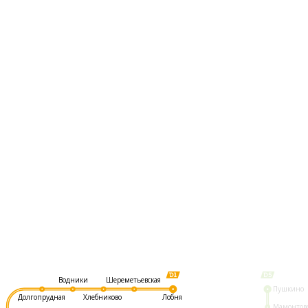
Шереметьевская
Водники
Пушкино
Долгопрудная
Хлебниково
Лобня
Мамонтов