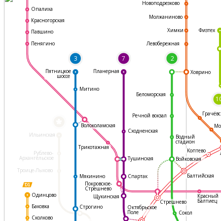
Новоподрезково
Опалиха
Молжаниново
Красногорская
Физтех
Химки
Павшино
Левобережная
Пенягино
3
7
2
Пятницкое
Планерная
Ховрино
шоссе
Митино
Беломорская
1
Грачёвс
Речной вокзал
*
Волоколамская
Мо
Сходненская
Ильинская
Водный
стадион
Трикотажная
Коптево
Рублево-
Архангельское
Тушинская
Войковская
Троице-Лыково
Балтийская
Мякинино
Спартак
Покровское-
Стрешнево
Одинцово
Красный
Щукинская
Балтиец
Стрешнево
Баковка
Строгино
Октябрьское
Поле
Сокол
Сколково