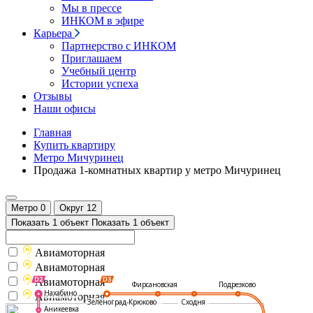
Мы в прессе
ИНКОМ в эфире
Карьера
Партнерство с ИНКОМ
Приглашаем
Учебный центр
Истории успеха
Отзывы
Наши офисы
Главная
Купить квартиру
Метро Мичуринец
Продажа 1-комнатных квартир у метро Мичуринец
Метро
0
Округ
12
Показать 1 объект
Показать 1 объект
Авиамоторная
Авиамоторная
Авиамоторная
Подрезково
Фирсановская
Нахабино
Авиамоторная
Зеленоград-Крюково
Сходня
Аникеевка