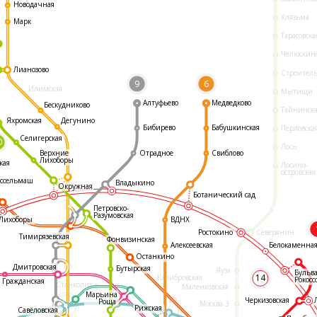
Новодачная
Клязьма
Марк
Тарасовска
Челюскин
Лианозово
Строител
9
6
Илимская
Мытищи
Алтуфьево
Медведково
Бескудниково
Тайнинск
Яхромская
Дегунино
Бибирево
Бабушкинская
Перловска
Селигерская
0
Лось
Отрадное
Свиблово
Верхние
Лихоборы
кая
Лосино-
островская
ссельмаш
Владыкино
Окружная
Ботанический сад
Петровско-
Разумовская
ВДНХ
Лихоборы
Ростокино
Северянин
Тимирязевская
Фонвизинская
Белокаменна
Алексеевская
Останкино
Дмитровская
Бутырская
Яуза
Бульв
14
Калибровская
Рокосс
Гражданская
Станколит
Маленковская
Марьина
Черкизовская
Роща
Москва-3
Рижская
Савёловская