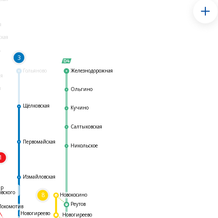
я
ская
ь
3
Гольяново
Железнодорожная
ая
я
Ольгино
Щёлковская
Кучино
Салтыковская
Первомайская
Никольское
1
я
Измайловская
ар
овского
8
Новокосино
Реутов
Локомотив
Новогиреево
Новогиреево