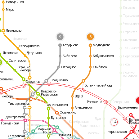
Новодачная
Клязьма
Марк
Тарасовска
Челюскин
Лианозово
Строител
9
6
Илимская
Мытищи
Алтуфьево
Медведково
Бескудниково
Тайнинск
Яхромская
Дегунино
Бибирево
Бабушкинская
Перловска
Селигерская
0
Лось
Отрадное
Свиблово
Верхние
Лихоборы
кая
Лосино-
островская
ссельмаш
Владыкино
Окружная
Ботанический сад
Петровско-
Разумовская
ВДНХ
Лихоборы
Ростокино
Северянин
Тимирязевская
Фонвизинская
Белокаменна
Алексеевская
Останкино
Дмитровская
Бутырская
Яуза
Бульв
14
Калибровская
Рокосс
Гражданская
Станколит
Маленковская
Марьина
Черкизовская
Роща
Москва-3
Рижская
Савёловская