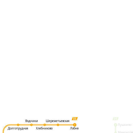
Шереметьевская
Водники
Пушкино
Долгопрудная
Хлебниково
Лобня
Мамонтов