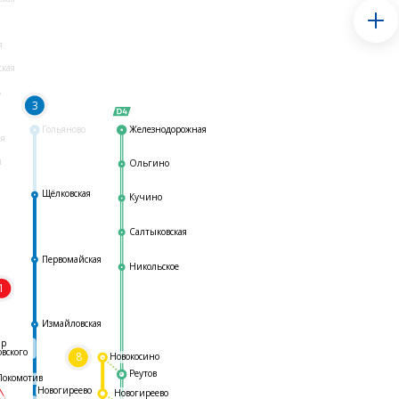
я
ская
ь
3
Гольяново
Железнодорожная
ая
я
Ольгино
Щёлковская
Кучино
Салтыковская
Первомайская
Никольское
1
я
Измайловская
ар
овского
8
Новокосино
Реутов
Локомотив
Новогиреево
Новогиреево