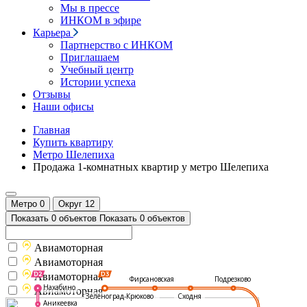
Мы в прессе
ИНКОМ в эфире
Карьера
Партнерство с ИНКОМ
Приглашаем
Учебный центр
Истории успеха
Отзывы
Наши офисы
Главная
Купить квартиру
Метро Шелепиха
Продажа 1-комнатных квартир у метро Шелепиха
Метро
0
Округ
12
Показать 0 объектов
Показать 0 объектов
Авиамоторная
Авиамоторная
Авиамоторная
Подрезково
Фирсановская
Нахабино
Авиамоторная
Зеленоград-Крюково
Сходня
Аникеевка