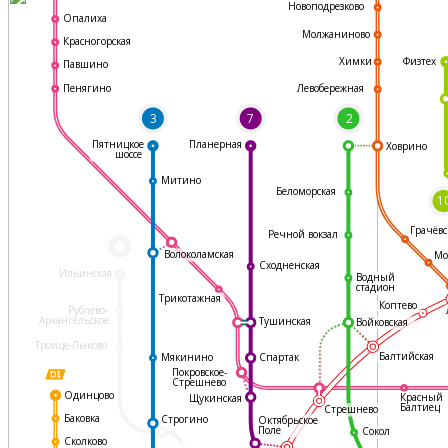
Новоподрезково
Опалиха
Молжаниново
Красногорская
Физтех
Химки
Павшино
Левобережная
Пенягино
3
7
2
Пятницкое
Планерная
Ховрино
шоссе
Митино
Беломорская
1
Грачёвс
Речной вокзал
*
Волоколамская
Мо
Сходненская
Ильинская
Водный
стадион
Трикотажная
Коптево
Рублево-
Архангельское
Тушинская
Войковская
Троице-Лыково
Балтийская
Мякинино
Спартак
Покровское-
Стрешнево
Одинцово
Красный
Щукинская
Балтиец
Стрешнево
Баковка
Строгино
Октябрьское
Поле
Сокол
Сколково