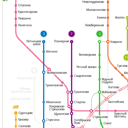
Новоподрезково
Опалиха
Молжаниново
Красногорская
Физтех
Химки
Павшино
Левобережная
Пенягино
3
7
2
Пятницкое
Планерная
Ховрино
шоссе
Митино
Беломорская
1
Грачёвс
Речной вокзал
*
Волоколамская
Мо
Сходненская
Ильинская
Водный
стадион
Трикотажная
Коптево
Рублево-
Архангельское
Тушинская
Войковская
Троице-Лыково
Балтийская
Мякинино
Спартак
Покровское-
Стрешнево
Одинцово
Красный
Щукинская
Балтиец
Стрешнево
Баковка
Строгино
Октябрьское
Поле
Сокол
Сколково