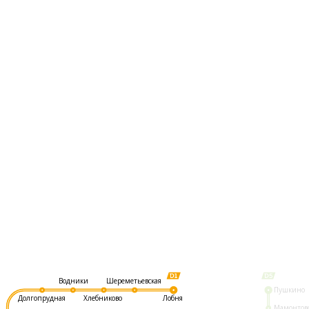
Шереметьевская
Водники
Пушкино
Долгопрудная
Хлебниково
Лобня
Мамонтов