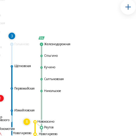
я
ская
ь
3
Гольяново
Железнодорожная
ая
я
Ольгино
Щёлковская
Кучино
Салтыковская
Первомайская
Никольское
1
я
Измайловская
ар
овского
8
Новокосино
Реутов
Локомотив
Новогиреево
Новогиреево