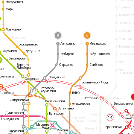
Новодачная
Клязьма
Марк
Тарасовска
Челюскин
Лианозово
Строител
9
6
Илимская
Мытищи
Алтуфьево
Медведково
Бескудниково
Тайнинск
Яхромская
Дегунино
Бибирево
Бабушкинская
Перловска
Селигерская
0
Лось
Отрадное
Свиблово
Верхние
Лихоборы
кая
Лосино-
островская
ссельмаш
Владыкино
Окружная
Ботанический сад
Петровско-
Разумовская
ВДНХ
Лихоборы
Ростокино
Северянин
Тимирязевская
Фонвизинская
Белокаменна
Алексеевская
Останкино
Дмитровская
Бутырская
Яуза
Бульв
14
Калибровская
Рокосс
Гражданская
Станколит
Маленковская
Марьина
Черкизовская
Роща
Москва-3
Рижская
Савёловская