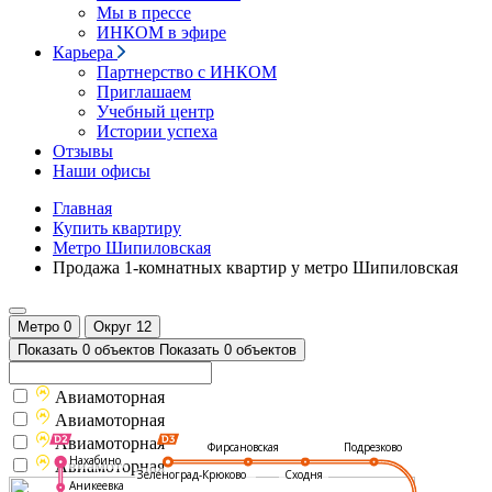
Мы в прессе
ИНКОМ в эфире
Карьера
Партнерство с ИНКОМ
Приглашаем
Учебный центр
Истории успеха
Отзывы
Наши офисы
Главная
Купить квартиру
Метро Шипиловская
Продажа 1-комнатных квартир у метро Шипиловская
Метро
0
Округ
12
Показать 0 объектов
Показать 0 объектов
Авиамоторная
Авиамоторная
Авиамоторная
Подрезково
Фирсановская
Нахабино
Авиамоторная
Зеленоград-Крюково
Сходня
Аникеевка