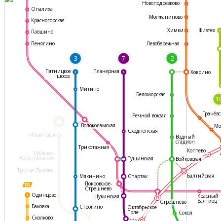
Новоподрезково
Опалиха
Молжаниново
Красногорская
Физтех
Химки
Павшино
Левобережная
Пенягино
3
7
2
Пятницкое
Планерная
Ховрино
шоссе
Митино
Беломорская
1
Грачёвс
Речной вокзал
*
Волоколамская
Мо
Сходненская
Ильинская
Водный
стадион
Трикотажная
Коптево
Рублево-
Архангельское
Тушинская
Войковская
Троице-Лыково
Балтийская
Мякинино
Спартак
Покровское-
Стрешнево
Одинцово
Красный
Щукинская
Балтиец
Стрешнево
Баковка
Строгино
Октябрьское
Поле
Сокол
Сколково