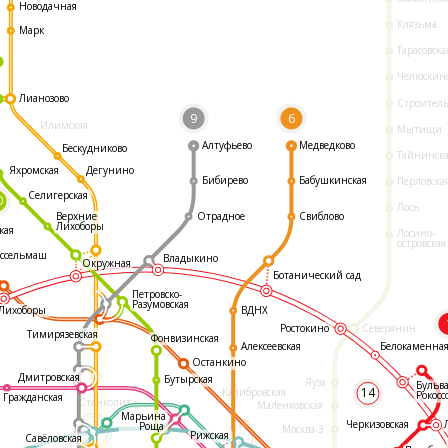
Новодачная
Клязьма
Марк
Тарасовска
Челюскин
Лианозово
Строител
9
6
Илимская
Мытищи
Алтуфьево
Медведково
Бескудниково
Тайнинск
Яхромская
Дегунино
Бибирево
Бабушкинская
Перловска
Селигерская
0
Лось
Отрадное
Свиблово
Верхние
Лихоборы
кая
Лосино-
островская
ссельмаш
Владыкино
Окружная
Ботанический сад
Петровско-
Разумовская
ВДНХ
Лихоборы
Ростокино
Северянин
Тимирязевская
Фонвизинская
Белокаменна
Алексеевская
Останкино
Дмитровская
Бутырская
Яуза
Бульв
14
Калибровская
Рокосс
Гражданская
Станколит
Маленковская
Марьина
Черкизовская
Роща
Москва-3
Рижская
Савёловская