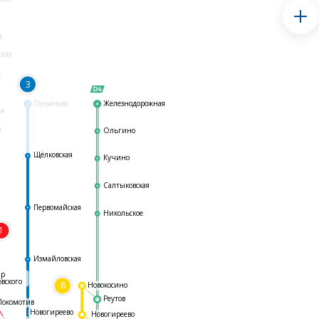
я
ская
ь
3
Гольяново
Железнодорожная
ая
я
Ольгино
Щёлковская
Кучино
Салтыковская
Первомайская
Никольское
1
я
Измайловская
ар
овского
8
Новокосино
Реутов
Локомотив
Новогиреево
Новогиреево