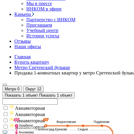
Мы в прессе
ИНКОМ в эфире
Карьера
Партнерство с ИНКОМ
Приглашаем
Учебный центр
Истории успеха
Отзывы
Наши офисы
Главная
Купить квартиру
Метро Сретенский бульвар
Продажа 1-комнатных квартир у метро Сретенский бульв
Метро
0
Округ
12
Показать 1 объект
Показать 1 объект
Авиамоторная
Авиамоторная
Авиамоторная
Подрезково
Фирсановская
Нахабино
Авиамоторная
Зеленоград-Крюково
Сходня
Аникеевка