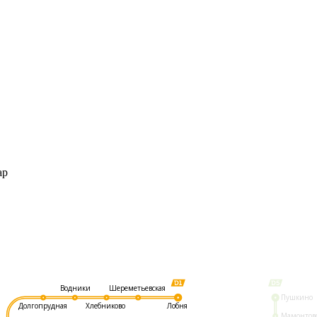
ар
Шереметьевская
Водники
Пушкино
Долгопрудная
Хлебниково
Лобня
Мамонтов