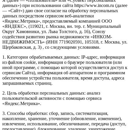
Я (далее — «Пользователь» или «Субъект персональных
данных») при использовании сайта https://www.incom.ru (далее
— «Сайт») даю свое согласие на обработку персональных
данных посредством сервисом веб-аналитики
«Яндекс.Метрика», предоставляемый компанией ООО
«ЯНДЕКС», (119021, г. Москва, вн. тер. г. Муниципальный
Округ Хамовники, ул. Льва Толстого, д. 16), Союзу
содействия развитию рынка недвижимости «ИНКОМ-
НЕДВИЖИМОСТЬ» (ИНН 7719020591, 105318, г. Москва, ул.
Щербаковская, д. 3) , со следующими условиями.
1. Категории обрабатываемых данных: IP-адрес, информация
из файлов cookie, информация о браузере пользователя (или
иной программе, с помощью которой осуществляется доступ к
сервисам Сайта), информация об аппаратном и программном
обеспечении устройства пользователя, время доступа, адреса
запрашиваемых страниц.
2. Цель обработки персональных данных: анализ
пользовательской активности с помощью сервиса
«Яндекс.Метрика».
3. Способы обработки: сбор, запись, систематизация,
накопление, хранение, уточнение (обновление, изменение),
извлечение, использование, обезличивание, передача (доступ,
предоставление), блокирование, удаление, уничтожение