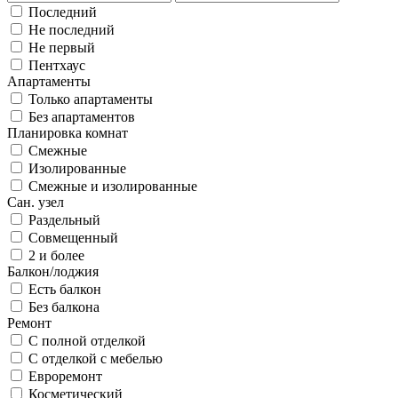
Последний
Не последний
Не первый
Пентхаус
Апартаменты
Только апартаменты
Без апартаментов
Планировка комнат
Смежные
Изолированные
Смежные и изолированные
Сан. узел
Раздельный
Совмещенный
2 и более
Балкон/лоджия
Есть балкон
Без балкона
Ремонт
С полной отделкой
С отделкой с мебелью
Евроремонт
Косметический