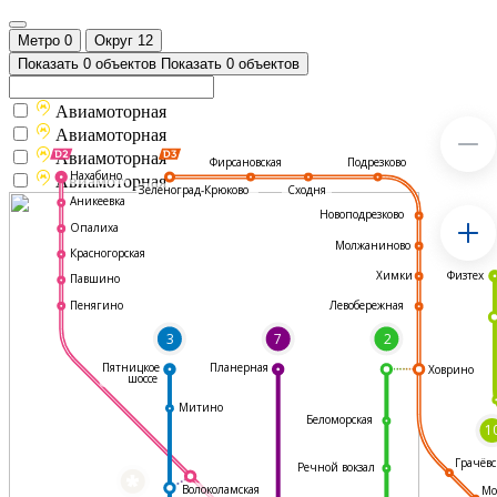
Метро
0
Округ
12
Показать 0 объектов
Показать 0 объектов
Авиамоторная
Авиамоторная
Авиамоторная
Подрезково
Фирсановская
Нахабино
Авиамоторная
Зеленоград-Крюково
Сходня
Аникеевка
Новоподрезково
Опалиха
Молжаниново
Красногорская
Физтех
Химки
Павшино
Левобережная
Пенягино
3
7
2
Пятницкое
Планерная
Ховрино
шоссе
Митино
Беломорская
1
Грачёвс
Речной вокзал
*
Волоколамская
Мо