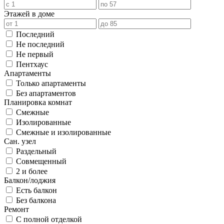
Этажей в доме
Последний
Не последний
Не первый
Пентхаус
Апартаменты
Только апартаменты
Без апартаментов
Планировка комнат
Смежные
Изолированные
Смежные и изолированные
Сан. узел
Раздельный
Совмещенный
2 и более
Балкон/лоджия
Есть балкон
Без балкона
Ремонт
С полной отделкой