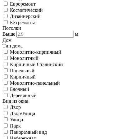
Евроремонт
Косметический
Дизайнерский
Без ремонта
Потолки
Выше
м
Дом
Тип дома
Монолитно-кирпичный
Монолитный
Кирпичный Сталинский
Панельный
Кирпичный
Монолитно-панельный
Блочный
Деревянный
Вид из окна
Двор
Двор/Улица
Улица
Парк
Панорамный вид
Набережная