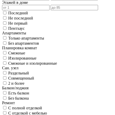
Этажей в доме
Последний
Не последний
Не первый
Пентхаус
Апартаменты
Только апартаменты
Без апартаментов
Планировка комнат
Смежные
Изолированные
Смежные и изолированные
Сан. узел
Раздельный
Совмещенный
2 и более
Балкон/лоджия
Есть балкон
Без балкона
Ремонт
С полной отделкой
С отделкой с мебелью