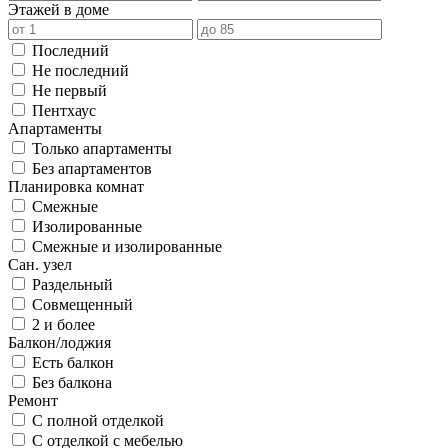
Этажей в доме
Последний
Не последний
Не первый
Пентхаус
Апартаменты
Только апартаменты
Без апартаментов
Планировка комнат
Смежные
Изолированные
Смежные и изолированные
Сан. узел
Раздельный
Совмещенный
2 и более
Балкон/лоджия
Есть балкон
Без балкона
Ремонт
С полной отделкой
С отделкой с мебелью