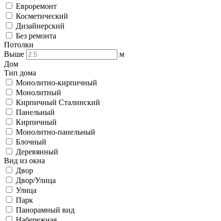
Евроремонт
Косметический
Дизайнерский
Без ремонта
Потолки
Выше
м
Дом
Тип дома
Монолитно-кирпичный
Монолитный
Кирпичный Сталинский
Панельный
Кирпичный
Монолитно-панельный
Блочный
Деревянный
Вид из окна
Двор
Двор/Улица
Улица
Парк
Панорамный вид
Набережная