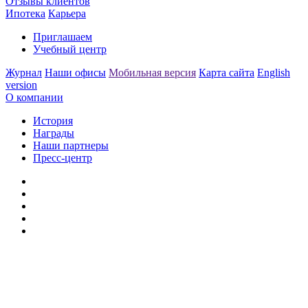
Отзывы клиентов
Ипотека
Карьера
Приглашаем
Учебный центр
Журнал
Наши офисы
Мобильная версия
Карта сайта
English
version
О компании
История
Награды
Наши партнеры
Пресс-центр
Заметили ошибку?
Сообщите нам, пожалуйста,
через
форму обратной связи.