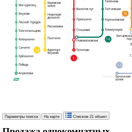
Тюленева
Боровское
Мичуринец
шоссе
Филатов луг
Тютчевская
6
Внуково
Новопере-
делкино
Прокшино
Корниловская
Лесной Городок
Рассказовка
Коммунарка
Ольховая
Толстопальцево
Битцевски
Пыхтино
16
пар
Кокошкино
Новомосковская
Л
Санино
8а
Аэропорт
Потапово
Внуково
С
Крёкшино
1
Победа
12
Апрелевка
Троицк
Бунинская
аллея
Параметры поиска
На карте
Списком
21 объект
Продажа однокомнатных