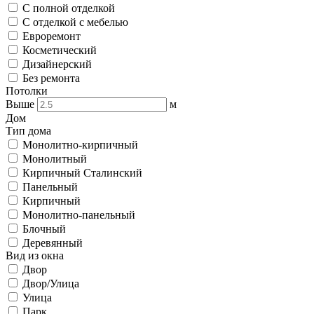
С полной отделкой
С отделкой с мебелью
Евроремонт
Косметический
Дизайнерский
Без ремонта
Потолки
Выше
м
Дом
Тип дома
Монолитно-кирпичный
Монолитный
Кирпичный Сталинский
Панельный
Кирпичный
Монолитно-панельный
Блочный
Деревянный
Вид из окна
Двор
Двор/Улица
Улица
Парк