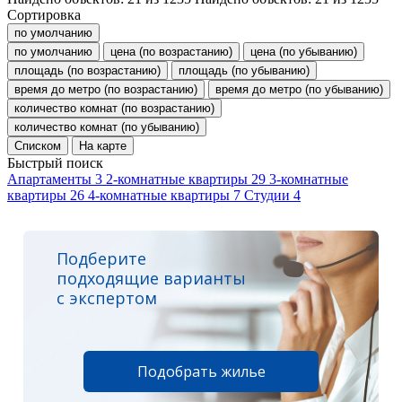
Сортировка
по умолчанию
по умолчанию
цена (по возрастанию)
цена (по убыванию)
площадь (по возрастанию)
площадь (по убыванию)
время до метро (по возрастанию)
время до метро (по убыванию)
количество комнат (по возрастанию)
количество комнат (по убыванию)
Списком
На карте
Быстрый поиск
Апартаменты
3
2-комнатные квартиры
29
3-комнатные
квартиры
26
4-комнатные квартиры
7
Студии
4
Подберите
подходящие варианты
с экспертом
Подобрать жилье