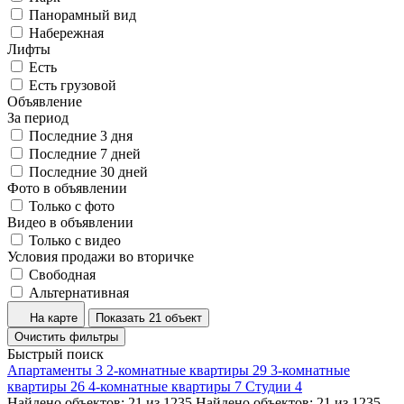
Панорамный вид
Набережная
Лифты
Есть
Есть грузовой
Объявление
За период
Последние 3 дня
Последние 7 дней
Последние 30 дней
Фото в объявлении
Только с фото
Видео в объявлении
Только с видео
Условия продажи во вторичке
Свободная
Альтернативная
На карте
Показать 21 объект
Очистить фильтры
Быстрый поиск
Апартаменты
3
2-комнатные квартиры
29
3-комнатные
квартиры
26
4-комнатные квартиры
7
Студии
4
Найдено объектов:
21
из
1235
Найдено объектов:
21
из
1235