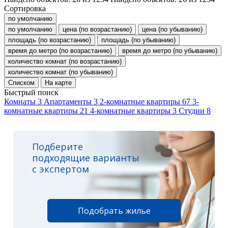
Сортировка
по умолчанию
по умолчанию
цена (по возрастанию)
цена (по убыванию)
площадь (по возрастанию)
площадь (по убыванию)
время до метро (по возрастанию)
время до метро (по убыванию)
количество комнат (по возрастанию)
количество комнат (по убыванию)
Списком
На карте
Быстрый поиск
Комнаты
3
Апартаменты
3
2-комнатные квартиры
67
3-
комнатные квартиры
21
4-комнатные квартиры
3
Студии
8
Подберите
подходящие варианты
с экспертом
Подобрать жилье