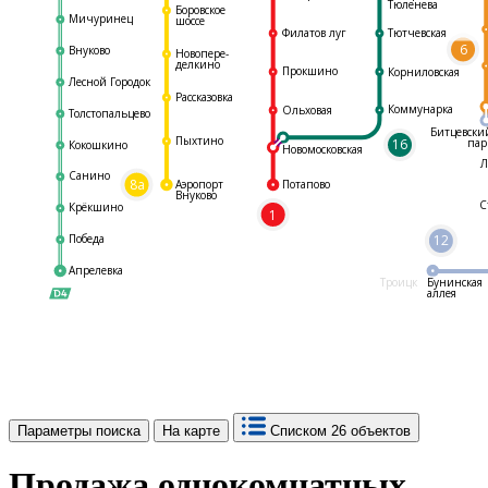
Тюленева
Боровское
Мичуринец
шоссе
Филатов луг
Тютчевская
6
Внуково
Новопере-
делкино
Прокшино
Корниловская
Лесной Городок
Рассказовка
Коммунарка
Ольховая
Толстопальцево
Битцевски
Пыхтино
16
пар
Кокошкино
Новомосковская
Л
Санино
8а
Аэропорт
Потапово
Внуково
С
Крёкшино
1
Победа
12
Апрелевка
Троицк
Бунинская
аллея
Параметры поиска
На карте
Списком
26 объектов
Продажа однокомнатных