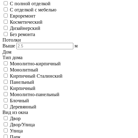
С полной отделкой
С отделкой с мебелью
Евроремонт
Косметический
Дизайнерский
Без ремонта
Потолки
Выше
м
Дом
Тип дома
Монолитно-кирпичный
Монолитный
Кирпичный Сталинский
Панельный
Кирпичный
Монолитно-панельный
Блочный
Деревянный
Вид из окна
Двор
Двор/Улица
Улица
Парк