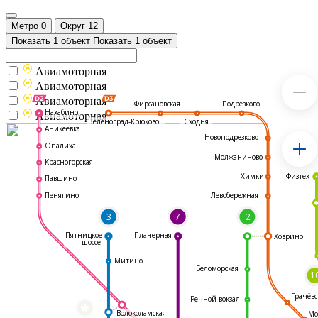
Метро
0
Округ
12
Показать 1 объект
Показать 1 объект
Авиамоторная
Авиамоторная
Авиамоторная
Подрезково
Фирсановская
Нахабино
Авиамоторная
Зеленоград-Крюково
Сходня
Аникеевка
Новоподрезково
Опалиха
Молжаниново
Красногорская
Физтех
Химки
Павшино
Левобережная
Пенягино
3
7
2
Пятницкое
Планерная
Ховрино
шоссе
Митино
Беломорская
1
Грачёвс
Речной вокзал
*
Волоколамская
Мо