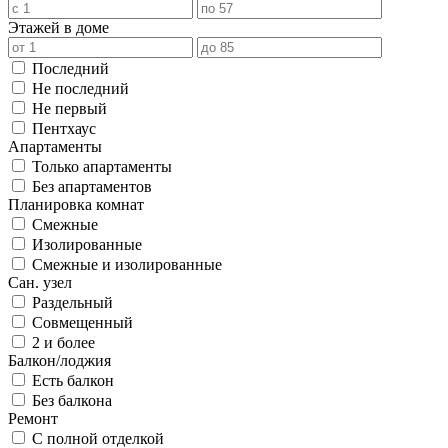
Этажей в доме
Последний
Не последний
Не первый
Пентхаус
Апартаменты
Только апартаменты
Без апартаментов
Планировка комнат
Смежные
Изолированные
Смежные и изолированные
Сан. узел
Раздельный
Совмещенный
2 и более
Балкон/лоджия
Есть балкон
Без балкона
Ремонт
С полной отделкой