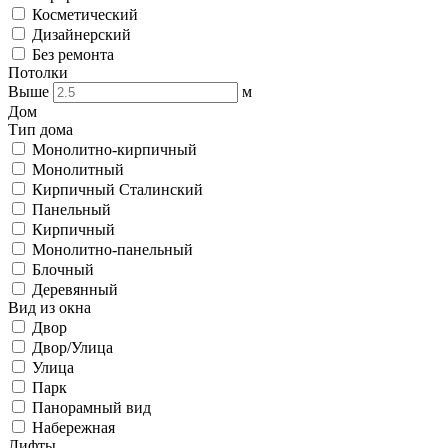
Косметический
Дизайнерский
Без ремонта
Потолки
Выше
м
Дом
Тип дома
Монолитно-кирпичный
Монолитный
Кирпичный Сталинский
Панельный
Кирпичный
Монолитно-панельный
Блочный
Деревянный
Вид из окна
Двор
Двор/Улица
Улица
Парк
Панорамный вид
Набережная
Лифты