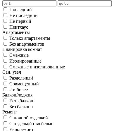
Последний
Не последний
Не первый
Пентхаус
Апартаменты
Только апартаменты
Без апартаментов
Планировка комнат
Смежные
Изолированные
Смежные и изолированные
Сан. узел
Раздельный
Совмещенный
2 и более
Балкон/лоджия
Есть балкон
Без балкона
Ремонт
С полной отделкой
С отделкой с мебелью
Евроремонт