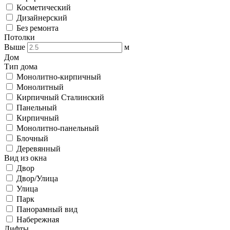
Косметический
Дизайнерский
Без ремонта
Потолки
Выше
м
Дом
Тип дома
Монолитно-кирпичный
Монолитный
Кирпичный Сталинский
Панельный
Кирпичный
Монолитно-панельный
Блочный
Деревянный
Вид из окна
Двор
Двор/Улица
Улица
Парк
Панорамный вид
Набережная
Лифты