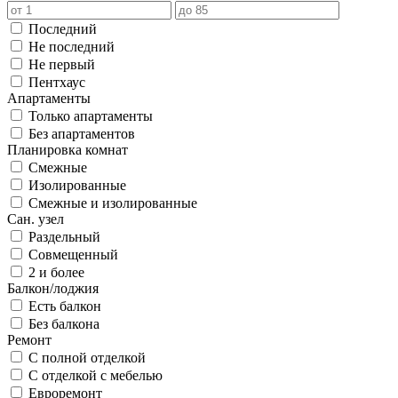
Последний
Не последний
Не первый
Пентхаус
Апартаменты
Только апартаменты
Без апартаментов
Планировка комнат
Смежные
Изолированные
Смежные и изолированные
Сан. узел
Раздельный
Совмещенный
2 и более
Балкон/лоджия
Есть балкон
Без балкона
Ремонт
С полной отделкой
С отделкой с мебелью
Евроремонт