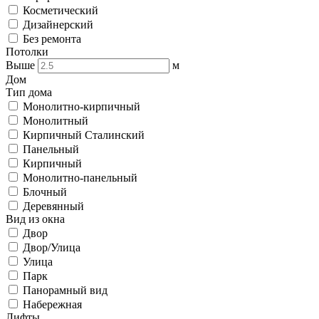
Косметический
Дизайнерский
Без ремонта
Потолки
Выше
м
Дом
Тип дома
Монолитно-кирпичный
Монолитный
Кирпичный Сталинский
Панельный
Кирпичный
Монолитно-панельный
Блочный
Деревянный
Вид из окна
Двор
Двор/Улица
Улица
Парк
Панорамный вид
Набережная
Лифты