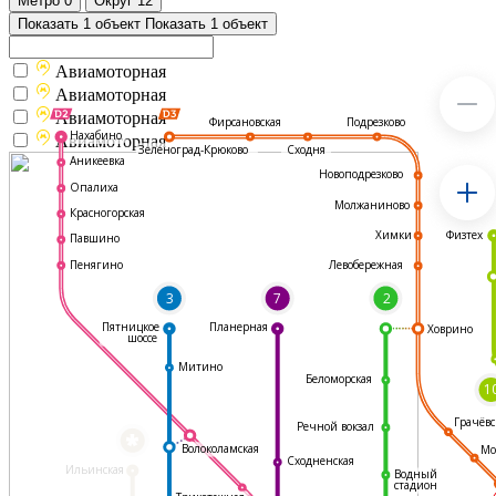
Метро
0
Округ
12
Показать 1 объект
Показать 1 объект
Авиамоторная
Авиамоторная
Авиамоторная
Подрезково
Фирсановская
Нахабино
Авиамоторная
Зеленоград-Крюково
Сходня
Аникеевка
Новоподрезково
Опалиха
Молжаниново
Красногорская
Физтех
Химки
Павшино
Левобережная
Пенягино
3
7
2
Пятницкое
Планерная
Ховрино
шоссе
Митино
Беломорская
1
Грачёвс
Речной вокзал
*
Волоколамская
Мо
Сходненская
Ильинская
Водный
стадион