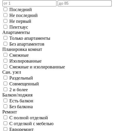
Последний
Не последний
Не первый
Пентхаус
Апартаменты
Только апартаменты
Без апартаментов
Планировка комнат
Смежные
Изолированные
Смежные и изолированные
Сан. узел
Раздельный
Совмещенный
2 и более
Балкон/лоджия
Есть балкон
Без балкона
Ремонт
С полной отделкой
С отделкой с мебелью
Евроремонт