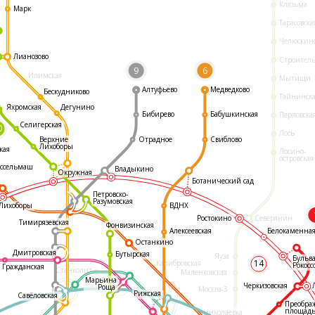
Клязьма
Марк
Тарасовска
Челюскин
Лианозово
Строител
9
6
Илимская
Мытищи
Алтуфьево
Медведково
Бескудниково
Тайнинск
Яхромская
Дегунино
Бибирево
Бабушкинская
Перловска
Селигерская
0
Лось
Отрадное
Свиблово
Верхние
Лихоборы
кая
Лосино-
островская
ссельмаш
Владыкино
Окружная
Ботанический сад
Петровско-
Разумовская
ВДНХ
Лихоборы
Ростокино
Северянин
Тимирязевская
Фонвизинская
Белокаменна
Алексеевская
Останкино
Дмитровская
Бутырская
Яуза
Бульв
14
Калибровская
Рокосс
Гражданская
Станколит
Маленковская
Марьина
Черкизовская
Роща
Москва-3
Рижская
Савёловская
Преобра
площад
Николаевка