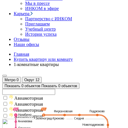
Мы в прессе
ИНКОМ в эфире
Карьера
Партнерство с ИНКОМ
Приглашаем
Учебный центр
Истории успеха
Отзывы
Наши офисы
Главная
Купить квартиру или комнату
1-комнатные квартиры
Метро
0
Округ
12
Показать 0 объектов
Показать 0 объектов
Авиамоторная
Авиамоторная
Авиамоторная
Подрезково
Фирсановская
Нахабино
Авиамоторная
Зеленоград-Крюково
Сходня
Аникеевка
Новоподрезково
Опалиха