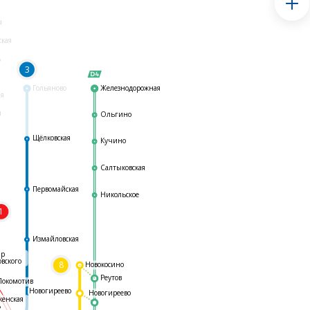
я
ская
ь
3
Гольяново
Железнодорожная
ая
я
Ольгино
Щёлковская
Кучино
Салтыковская
Первомайская
Никольское
1
я
Измайловская
ар
овского
8
Новокосино
Реутов
Локомотив
Новогиреево
Новогиреево
женская
ь