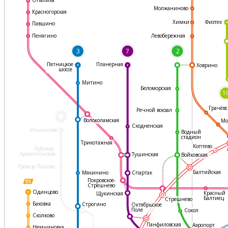
Молжаниново
Красногорская
Физтех
Химки
Павшино
Левобережная
Пенягино
3
7
2
Пятницкое
Планерная
Ховрино
шоссе
Митино
Беломорская
1
Грачёвс
Речной вокзал
*
Волоколамская
Мо
Сходненская
Ильинская
Водный
стадион
Трикотажная
Коптево
Рублево-
Архангельское
Тушинская
Войковская
Троице-Лыково
Балтийская
Мякинино
Спартак
Покровское-
Стрешнево
Одинцово
Красный
Щукинская
Балтиец
Стрешнево
Баковка
Строгино
Октябрьское
Поле
Сокол
Сколково
Панфиловская
Аэропорт
Немчиновка