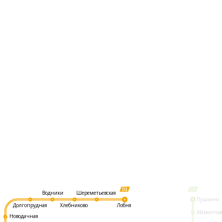
Шереметьевская
Водники
Пушкино
Долгопрудная
Хлебниково
Лобня
Мамонтов
Новодачная