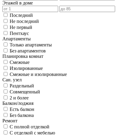
Этажей в доме
Последний
Не последний
Не первый
Пентхаус
Апартаменты
Только апартаменты
Без апартаментов
Планировка комнат
Смежные
Изолированные
Смежные и изолированные
Сан. узел
Раздельный
Совмещенный
2 и более
Балкон/лоджия
Есть балкон
Без балкона
Ремонт
С полной отделкой
С отделкой с мебелью