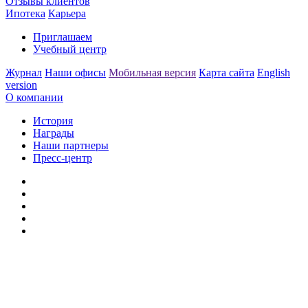
Отзывы клиентов
Ипотека
Карьера
Приглашаем
Учебный центр
Журнал
Наши офисы
Мобильная версия
Карта сайта
English
version
О компании
История
Награды
Наши партнеры
Пресс-центр
Заметили ошибку?
Сообщите нам, пожалуйста,
через
форму обратной связи.