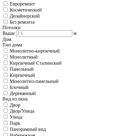
Евроремонт
Косметический
Дизайнерский
Без ремонта
Потолки
Выше
м
Дом
Тип дома
Монолитно-кирпичный
Монолитный
Кирпичный Сталинский
Панельный
Кирпичный
Монолитно-панельный
Блочный
Деревянный
Вид из окна
Двор
Двор/Улица
Улица
Парк
Панорамный вид
Набережная