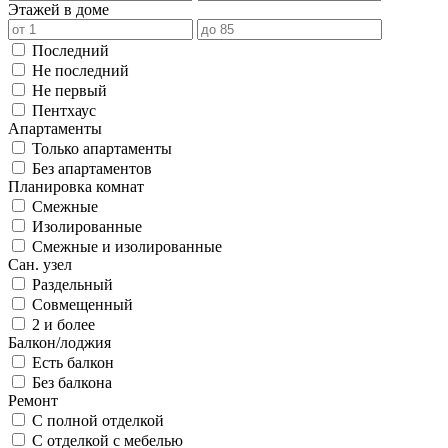
Этажей в доме
Последний
Не последний
Не первый
Пентхаус
Апартаменты
Только апартаменты
Без апартаментов
Планировка комнат
Смежные
Изолированные
Смежные и изолированные
Сан. узел
Раздельный
Совмещенный
2 и более
Балкон/лоджия
Есть балкон
Без балкона
Ремонт
С полной отделкой
С отделкой с мебелью