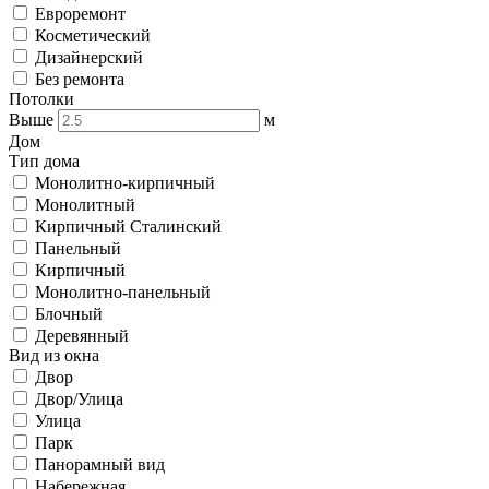
Евроремонт
Косметический
Дизайнерский
Без ремонта
Потолки
Выше
м
Дом
Тип дома
Монолитно-кирпичный
Монолитный
Кирпичный Сталинский
Панельный
Кирпичный
Монолитно-панельный
Блочный
Деревянный
Вид из окна
Двор
Двор/Улица
Улица
Парк
Панорамный вид
Набережная