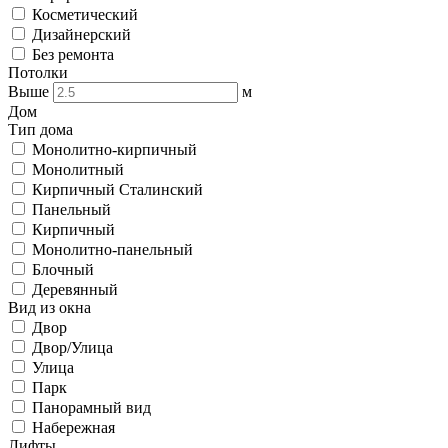
Косметический
Дизайнерский
Без ремонта
Потолки
Выше
м
Дом
Тип дома
Монолитно-кирпичный
Монолитный
Кирпичный Сталинский
Панельный
Кирпичный
Монолитно-панельный
Блочный
Деревянный
Вид из окна
Двор
Двор/Улица
Улица
Парк
Панорамный вид
Набережная
Лифты