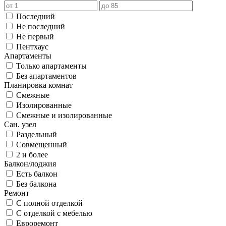
Последний
Не последний
Не первый
Пентхаус
Апартаменты
Только апартаменты
Без апартаментов
Планировка комнат
Смежные
Изолированные
Смежные и изолированные
Сан. узел
Раздельный
Совмещенный
2 и более
Балкон/лоджия
Есть балкон
Без балкона
Ремонт
С полной отделкой
С отделкой с мебелью
Евроремонт