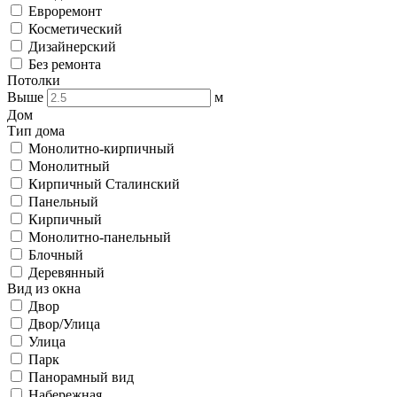
Евроремонт
Косметический
Дизайнерский
Без ремонта
Потолки
Выше
м
Дом
Тип дома
Монолитно-кирпичный
Монолитный
Кирпичный Сталинский
Панельный
Кирпичный
Монолитно-панельный
Блочный
Деревянный
Вид из окна
Двор
Двор/Улица
Улица
Парк
Панорамный вид
Набережная