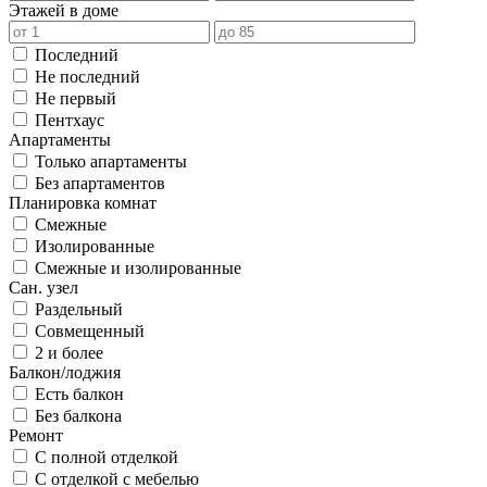
Этажей в доме
Последний
Не последний
Не первый
Пентхаус
Апартаменты
Только апартаменты
Без апартаментов
Планировка комнат
Смежные
Изолированные
Смежные и изолированные
Сан. узел
Раздельный
Совмещенный
2 и более
Балкон/лоджия
Есть балкон
Без балкона
Ремонт
С полной отделкой
С отделкой с мебелью