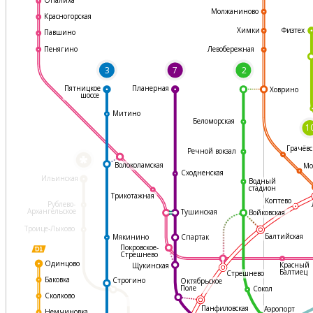
Молжаниново
Красногорская
Физтех
Химки
Павшино
Левобережная
Пенягино
3
7
2
Пятницкое
Планерная
Ховрино
шоссе
Митино
Беломорская
1
Грачёвс
Речной вокзал
*
Волоколамская
Мо
Сходненская
Ильинская
Водный
стадион
Трикотажная
Коптево
Рублево-
Архангельское
Тушинская
Войковская
Троице-Лыково
Балтийская
Мякинино
Спартак
Покровское-
Стрешнево
Одинцово
Красный
Щукинская
Балтиец
Стрешнево
Баковка
Строгино
Октябрьское
Поле
Сокол
Сколково
Панфиловская
Аэропорт
Немчиновка