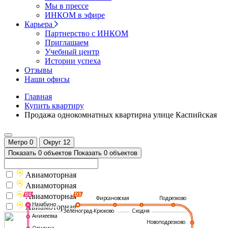
Мы в прессе
ИНКОМ в эфире
Карьера
Партнерство с ИНКОМ
Приглашаем
Учебный центр
Истории успеха
Отзывы
Наши офисы
Главная
Купить квартиру
Продажа однокомнатных квартирна улице Каспийская
Метро
0
Округ
12
Показать 0 объектов
Показать 0 объектов
Авиамоторная
Авиамоторная
Авиамоторная
Подрезково
Фирсановская
Нахабино
Авиамоторная
Зеленоград-Крюково
Сходня
Аникеевка
Новоподрезково
Опалиха