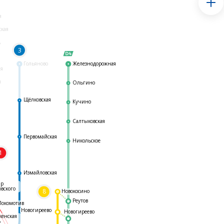
я
ская
ь
3
Гольяново
Железнодорожная
ая
я
Ольгино
Щёлковская
Кучино
Салтыковская
Первомайская
Никольское
1
я
Измайловская
ар
овского
8
Новокосино
Реутов
Локомотив
Новогиреево
Новогиреево
женская
ь