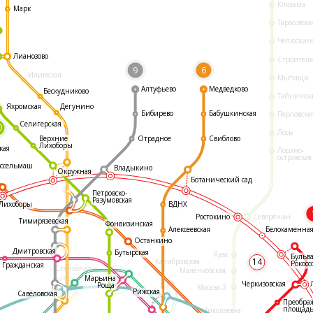
Клязьма
Марк
Тарасовска
Челюскин
Лианозово
Строител
9
6
Илимская
Мытищи
Алтуфьево
Медведково
Бескудниково
Тайнинск
Яхромская
Дегунино
Бибирево
Бабушкинская
Перловска
Селигерская
0
Лось
Отрадное
Свиблово
Верхние
Лихоборы
кая
Лосино-
островская
ссельмаш
Владыкино
Окружная
Ботанический сад
Петровско-
Разумовская
ВДНХ
Лихоборы
Ростокино
Северянин
Тимирязевская
Фонвизинская
Белокаменна
Алексеевская
Останкино
Дмитровская
Бутырская
Яуза
Бульв
14
Калибровская
Рокосс
Гражданская
Станколит
Маленковская
Марьина
Черкизовская
Роща
Москва-3
Рижская
Савёловская
Преобра
площад
Николаевка