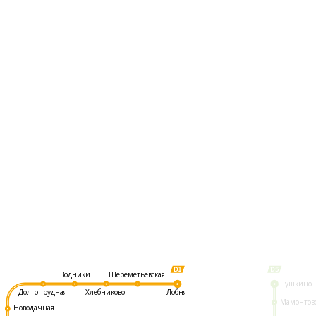
Шереметьевская
Водники
Пушкино
Долгопрудная
Хлебниково
Лобня
Мамонтов
Новодачная