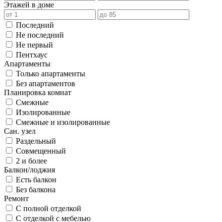
Этажей в доме
Последний
Не последний
Не первый
Пентхаус
Апартаменты
Только апартаменты
Без апартаментов
Планировка комнат
Смежные
Изолированные
Смежные и изолированные
Сан. узел
Раздельный
Совмещенный
2 и более
Балкон/лоджия
Есть балкон
Без балкона
Ремонт
С полной отделкой
С отделкой с мебелью