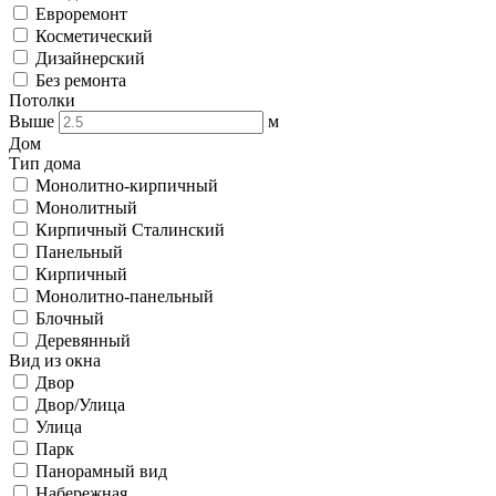
Евроремонт
Косметический
Дизайнерский
Без ремонта
Потолки
Выше
м
Дом
Тип дома
Монолитно-кирпичный
Монолитный
Кирпичный Сталинский
Панельный
Кирпичный
Монолитно-панельный
Блочный
Деревянный
Вид из окна
Двор
Двор/Улица
Улица
Парк
Панорамный вид
Набережная