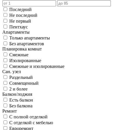
Последний
Не последний
Не первый
Пентхаус
Апартаменты
Только апартаменты
Без апартаментов
Планировка комнат
Смежные
Изолированные
Смежные и изолированные
Сан. узел
Раздельный
Совмещенный
2 и более
Балкон/лоджия
Есть балкон
Без балкона
Ремонт
С полной отделкой
С отделкой с мебелью
Евроремонт