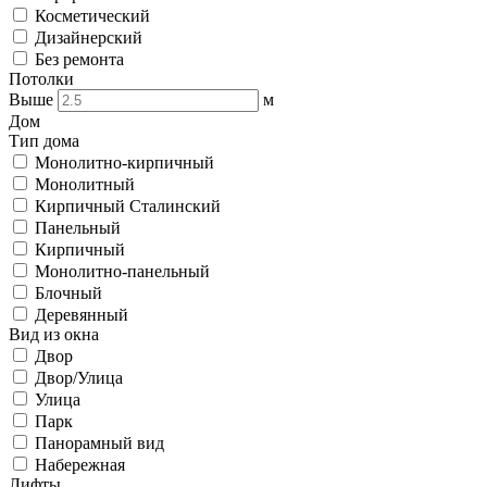
Косметический
Дизайнерский
Без ремонта
Потолки
Выше
м
Дом
Тип дома
Монолитно-кирпичный
Монолитный
Кирпичный Сталинский
Панельный
Кирпичный
Монолитно-панельный
Блочный
Деревянный
Вид из окна
Двор
Двор/Улица
Улица
Парк
Панорамный вид
Набережная
Лифты