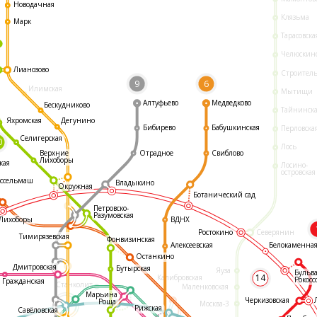
Новодачная
Клязьма
Марк
Тарасовска
Челюскин
Лианозово
Строител
9
6
Илимская
Мытищи
Алтуфьево
Медведково
Бескудниково
Тайнинск
Яхромская
Дегунино
Бибирево
Бабушкинская
Перловска
Селигерская
0
Лось
Отрадное
Свиблово
Верхние
Лихоборы
кая
Лосино-
островская
ссельмаш
Владыкино
Окружная
Ботанический сад
Петровско-
Разумовская
ВДНХ
Лихоборы
Ростокино
Северянин
Тимирязевская
Фонвизинская
Белокаменна
Алексеевская
Останкино
Дмитровская
Бутырская
Яуза
Бульв
14
Калибровская
Рокосс
Гражданская
Станколит
Маленковская
Марьина
Черкизовская
Роща
Москва-3
Рижская
Савёловская