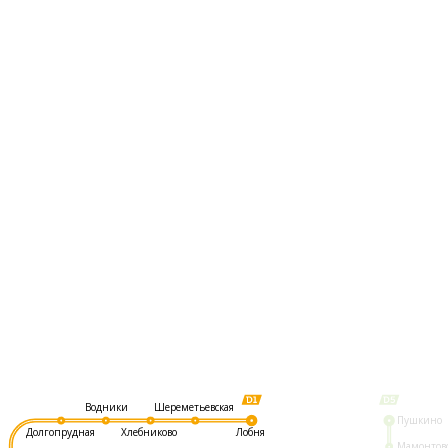
Шереметьевская
Водники
Пушкино
Долгопрудная
Хлебниково
Лобня
Мамонтов