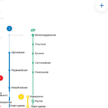
я
ская
ь
3
Гольяново
Железнодорожная
ая
я
Ольгино
Щёлковская
Кучино
Салтыковская
Первомайская
Никольское
1
я
Измайловская
ар
овского
8
Новокосино
Реутов
Локомотив
Новогиреево
Новогиреево