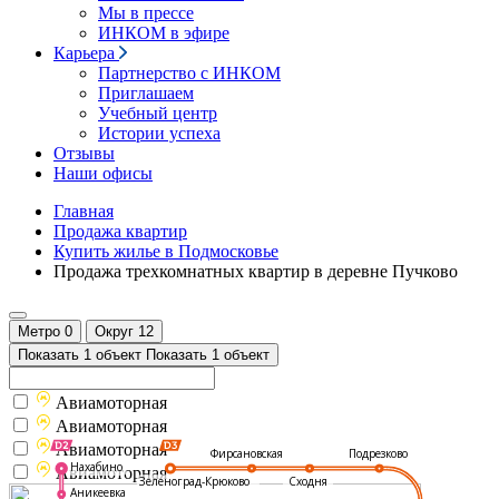
Мы в прессе
ИНКОМ в эфире
Карьера
Партнерство с ИНКОМ
Приглашаем
Учебный центр
Истории успеха
Отзывы
Наши офисы
Главная
Продажа квартир
Купить жилье в Подмосковье
Продажа трехкомнатных квартир в деревне Пучково
Метро
0
Округ
12
Показать 1 объект
Показать 1 объект
Авиамоторная
Авиамоторная
Авиамоторная
Подрезково
Фирсановская
Нахабино
Авиамоторная
Зеленоград-Крюково
Сходня
Аникеевка