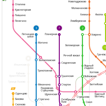
Новоподрезково
Опалиха
Молжаниново
Красногорская
Физтех
Химки
Павшино
Левобережная
Пенягино
3
7
2
Пятницкое
Планерная
Ховрино
шоссе
Митино
Беломорская
1
Грачёвс
Речной вокзал
*
Волоколамская
Мо
Сходненская
Ильинская
Водный
стадион
Трикотажная
Коптево
Рублево-
Архангельское
Тушинская
Войковская
Троице-Лыково
Балтийская
Мякинино
Спартак
Покровское-
Стрешнево
Одинцово
Красный
Щукинская
Балтиец
Стрешнево
Баковка
Строгино
Октябрьское
Поле
Сокол
Сколково