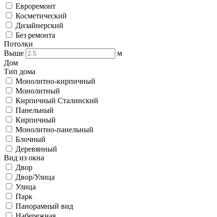
Евроремонт
Косметический
Дизайнерский
Без ремонта
Потолки
Выше
м
Дом
Тип дома
Монолитно-кирпичный
Монолитный
Кирпичный Сталинский
Панельный
Кирпичный
Монолитно-панельный
Блочный
Деревянный
Вид из окна
Двор
Двор/Улица
Улица
Парк
Панорамный вид
Набережная