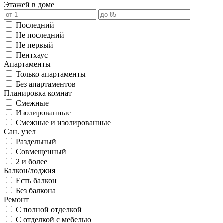
Этажей в доме
Последний
Не последний
Не первый
Пентхаус
Апартаменты
Только апартаменты
Без апартаментов
Планировка комнат
Смежные
Изолированные
Смежные и изолированные
Сан. узел
Раздельный
Совмещенный
2 и более
Балкон/лоджия
Есть балкон
Без балкона
Ремонт
С полной отделкой
С отделкой с мебелью