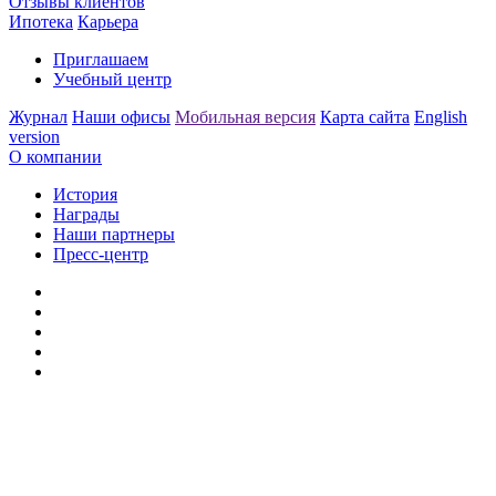
Отзывы клиентов
Ипотека
Карьера
Приглашаем
Учебный центр
Журнал
Наши офисы
Мобильная версия
Карта сайта
English
version
О компании
История
Награды
Наши партнеры
Пресс-центр
Заметили ошибку?
Сообщите нам, пожалуйста,
через
форму обратной связи.