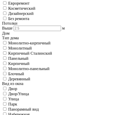
Евроремонт
Косметический
Дизайнерский
Без ремонта
Потолки
Выше
м
Дом
Тип дома
Монолитно-кирпичный
Монолитный
Кирпичный Сталинский
Панельный
Кирпичный
Монолитно-панельный
Блочный
Деревянный
Вид из окна
Двор
Двор/Улица
Улица
Парк
Панорамный вид
Набережная