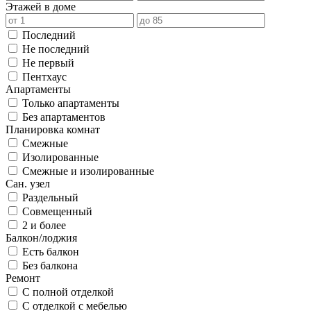
Этажей в доме
Последний
Не последний
Не первый
Пентхаус
Апартаменты
Только апартаменты
Без апартаментов
Планировка комнат
Смежные
Изолированные
Смежные и изолированные
Сан. узел
Раздельный
Совмещенный
2 и более
Балкон/лоджия
Есть балкон
Без балкона
Ремонт
С полной отделкой
С отделкой с мебелью