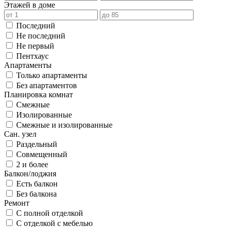
Этажей в доме
Последний
Не последний
Не первый
Пентхаус
Апартаменты
Только апартаменты
Без апартаментов
Планировка комнат
Смежные
Изолированные
Смежные и изолированные
Сан. узел
Раздельный
Совмещенный
2 и более
Балкон/лоджия
Есть балкон
Без балкона
Ремонт
С полной отделкой
С отделкой с мебелью