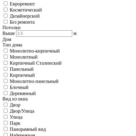
Евроремонт
Косметический
Дизайнерский
Без ремонта
Потолки
Выше
м
Дом
Тип дома
Монолитно-кирпичный
Монолитный
Кирпичный Сталинский
Панельный
Кирпичный
Монолитно-панельный
Блочный
Деревянный
Вид из окна
Двор
Двор/Улица
Улица
Парк
Панорамный вид
Набережная