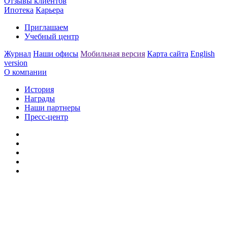
Отзывы клиентов
Ипотека
Карьера
Приглашаем
Учебный центр
Журнал
Наши офисы
Мобильная версия
Карта сайта
English
version
О компании
История
Награды
Наши партнеры
Пресс-центр
Заметили ошибку?
Сообщите нам, пожалуйста,
через
форму обратной связи.