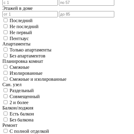
Этажей в доме
Последний
Не последний
Не первый
Пентхаус
Апартаменты
Только апартаменты
Без апартаментов
Планировка комнат
Смежные
Изолированные
Смежные и изолированные
Сан. узел
Раздельный
Совмещенный
2 и более
Балкон/лоджия
Есть балкон
Без балкона
Ремонт
С полной отделкой