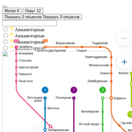
Метро
0
Округ
12
Показать 0 объектов
Показать 0 объектов
Авиамоторная
Авиамоторная
Авиамоторная
Подрезково
Фирсановская
Нахабино
Авиамоторная
Зеленоград-Крюково
Сходня
Аникеевка
Новоподрезково
Опалиха
Молжаниново
Красногорская
Физтех
Химки
Павшино
Левобережная
Пенягино
3
7
2
Пятницкое
Планерная
Ховрино
шоссе
Митино
Беломорская
1
Грачёвс
Речной вокзал
*
Волоколамская
Мо