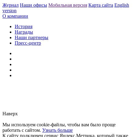
Журнал
Наши офисы
Мобильная версия
Карта сайта
English
version
О компании
История
Награды
Наши партнеры
Пресс-центр
Заметили ошибку?
Сообщите нам, пожалуйста,
через
форму обратной связи.
Наверх
Мы используем cookie-файлы, чтобы вам было проще
работать с сайтом.
Узнать больше
К сайту подключен сервис Яндекс.Метрика, который также