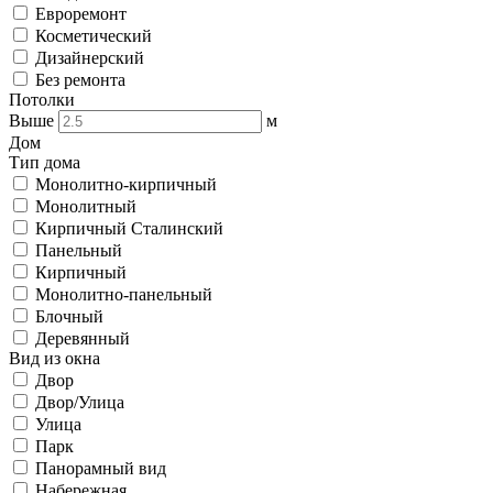
Евроремонт
Косметический
Дизайнерский
Без ремонта
Потолки
Выше
м
Дом
Тип дома
Монолитно-кирпичный
Монолитный
Кирпичный Сталинский
Панельный
Кирпичный
Монолитно-панельный
Блочный
Деревянный
Вид из окна
Двор
Двор/Улица
Улица
Парк
Панорамный вид
Набережная