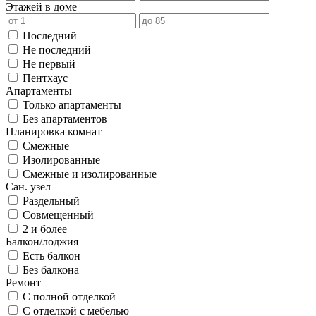
Этажей в доме
Последний
Не последний
Не первый
Пентхаус
Апартаменты
Только апартаменты
Без апартаментов
Планировка комнат
Смежные
Изолированные
Смежные и изолированные
Сан. узел
Раздельный
Совмещенный
2 и более
Балкон/лоджия
Есть балкон
Без балкона
Ремонт
С полной отделкой
С отделкой с мебелью