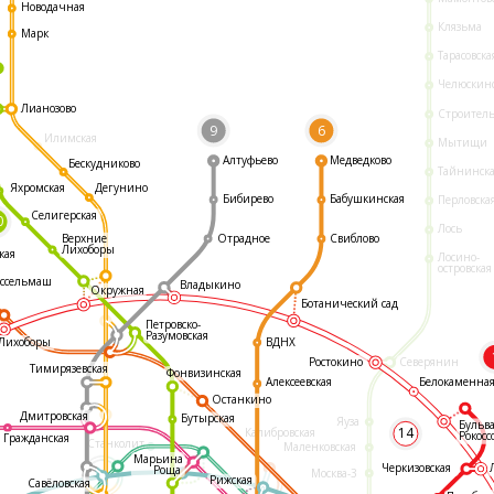
Новодачная
Клязьма
Марк
Тарасовска
Челюскин
Лианозово
Строител
9
6
Илимская
Мытищи
Алтуфьево
Медведково
Бескудниково
Тайнинск
Яхромская
Дегунино
Бибирево
Бабушкинская
Перловска
Селигерская
0
Лось
Отрадное
Свиблово
Верхние
Лихоборы
кая
Лосино-
островская
ссельмаш
Владыкино
Окружная
Ботанический сад
Петровско-
Разумовская
ВДНХ
Лихоборы
Ростокино
Северянин
Тимирязевская
Фонвизинская
Белокаменна
Алексеевская
Останкино
Дмитровская
Бутырская
Яуза
Бульв
14
Калибровская
Рокосс
Гражданская
Станколит
Маленковская
Марьина
Черкизовская
Роща
Москва-3
Рижская
Савёловская