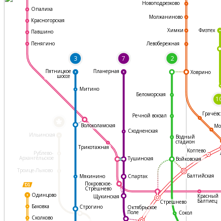
Новоподрезково
Опалиха
Молжаниново
Красногорская
Физтех
Химки
Павшино
Левобережная
Пенягино
3
7
2
Пятницкое
Планерная
Ховрино
шоссе
Митино
Беломорская
1
Грачёвс
Речной вокзал
*
Волоколамская
Мо
Сходненская
Ильинская
Водный
стадион
Трикотажная
Коптево
Рублево-
Архангельское
Тушинская
Войковская
Троице-Лыково
Балтийская
Мякинино
Спартак
Покровское-
Стрешнево
Одинцово
Красный
Щукинская
Балтиец
Стрешнево
Баковка
Строгино
Октябрьское
Поле
Сокол
Сколково