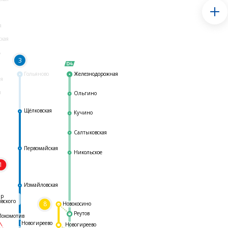
я
ская
ь
3
Гольяново
Железнодорожная
ая
я
Ольгино
Щёлковская
Кучино
Салтыковская
Первомайская
Никольское
1
я
Измайловская
ар
овского
8
Новокосино
Реутов
Локомотив
Новогиреево
Новогиреево