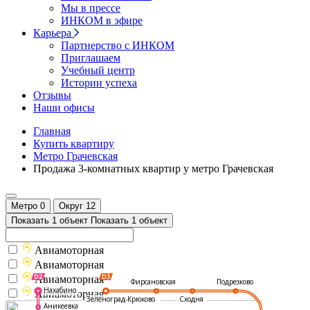
Мы в прессе
ИНКОМ в эфире
Карьера
Партнерство с ИНКОМ
Приглашаем
Учебный центр
Истории успеха
Отзывы
Наши офисы
Главная
Купить квартиру
Метро Грачевская
Продажа 3-комнатных квартир у метро Грачевская
Метро
0
Округ
12
Показать 1 объект
Показать 1 объект
Авиамоторная
Авиамоторная
Авиамоторная
Подрезково
Фирсановская
Нахабино
Авиамоторная
Зеленоград-Крюково
Сходня
Аникеевка