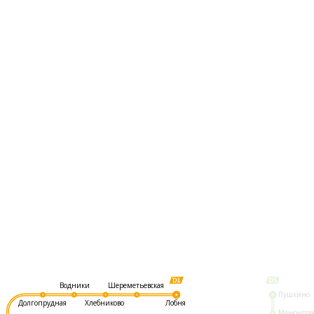
Шереметьевская
Водники
Пушкино
Долгопрудная
Хлебниково
Лобня
Мамонтов