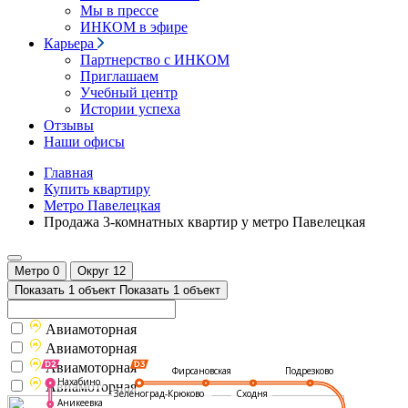
Мы в прессе
ИНКОМ в эфире
Карьера
Партнерство с ИНКОМ
Приглашаем
Учебный центр
Истории успеха
Отзывы
Наши офисы
Главная
Купить квартиру
Метро Павелецкая
Продажа 3-комнатных квартир у метро Павелецкая
Метро
0
Округ
12
Показать 1 объект
Показать 1 объект
Авиамоторная
Авиамоторная
Авиамоторная
Подрезково
Фирсановская
Нахабино
Авиамоторная
Зеленоград-Крюково
Сходня
Аникеевка