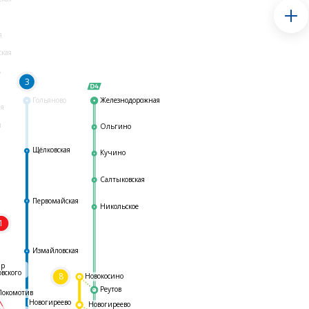
я
ская
ь
3
Гольяново
Железнодорожная
ая
я
Ольгино
Щёлковская
Кучино
Салтыковская
Первомайская
Никольское
1
я
Измайловская
ар
овского
8
Новокосино
Реутов
Локомотив
Новогиреево
Новогиреево