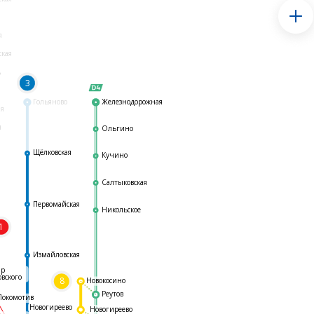
я
ская
ь
3
Гольяново
Железнодорожная
ая
я
Ольгино
Щёлковская
Кучино
Салтыковская
Первомайская
Никольское
1
я
Измайловская
ар
овского
8
Новокосино
Реутов
Локомотив
Новогиреево
Новогиреево