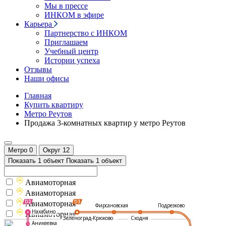
Мы в прессе
ИНКОМ в эфире
Карьера
Партнерство с ИНКОМ
Приглашаем
Учебный центр
Истории успеха
Отзывы
Наши офисы
Главная
Купить квартиру
Метро Реутов
Продажа 3-комнатных квартир у метро Реутов
Метро
0
Округ
12
Показать 1 объект
Показать 1 объект
Авиамоторная
Авиамоторная
Авиамоторная
Подрезково
Фирсановская
Нахабино
Авиамоторная
Зеленоград-Крюково
Сходня
Аникеевка