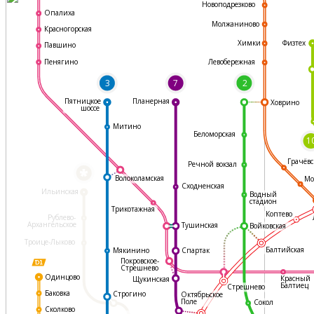
Новоподрезково
Опалиха
Молжаниново
Красногорская
Физтех
Химки
Павшино
Левобережная
Пенягино
3
7
2
Пятницкое
Планерная
Ховрино
шоссе
Митино
Беломорская
1
Грачёвс
Речной вокзал
*
Волоколамская
Мо
Сходненская
Ильинская
Водный
стадион
Трикотажная
Коптево
Рублево-
Архангельское
Тушинская
Войковская
Троице-Лыково
Балтийская
Мякинино
Спартак
Покровское-
Стрешнево
Одинцово
Красный
Щукинская
Балтиец
Стрешнево
Баковка
Строгино
Октябрьское
Поле
Сокол
Сколково