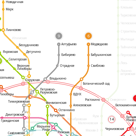
Новодачная
Клязьма
Марк
Тарасовска
Челюскин
Лианозово
Строител
9
6
Илимская
Мытищи
Алтуфьево
Медведково
Бескудниково
Тайнинск
Яхромская
Дегунино
Бибирево
Бабушкинская
Перловска
Селигерская
0
Лось
Отрадное
Свиблово
Верхние
Лихоборы
кая
Лосино-
островская
ссельмаш
Владыкино
Окружная
Ботанический сад
Петровско-
Разумовская
ВДНХ
Лихоборы
Ростокино
Северянин
Тимирязевская
Фонвизинская
Белокаменна
Алексеевская
Останкино
Дмитровская
Бутырская
Яуза
Бульв
14
Калибровская
Рокосс
Гражданская
Станколит
Маленковская
Марьина
Черкизовская
Роща
Москва-3
Рижская
Савёловская