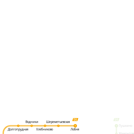
Шереметьевская
Водники
Пушкино
Долгопрудная
Хлебниково
Лобня
Мамонтов