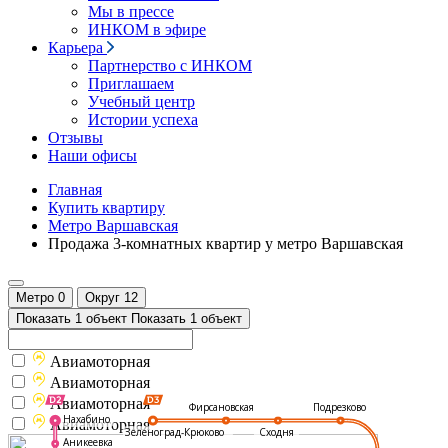
Мы в прессе
ИНКОМ в эфире
Карьера
Партнерство с ИНКОМ
Приглашаем
Учебный центр
Истории успеха
Отзывы
Наши офисы
Главная
Купить квартиру
Метро Варшавская
Продажа 3-комнатных квартир у метро Варшавская
Метро
0
Округ
12
Показать 1 объект
Показать 1 объект
Авиамоторная
Авиамоторная
Авиамоторная
Подрезково
Фирсановская
Нахабино
Авиамоторная
Зеленоград-Крюково
Сходня
Аникеевка