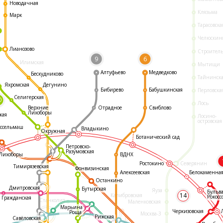
Новодачная
Клязьма
Марк
Тарасовска
Челюскин
Лианозово
Строител
9
6
Илимская
Мытищи
Алтуфьево
Медведково
Бескудниково
Тайнинск
Яхромская
Дегунино
Бибирево
Бабушкинская
Перловска
Селигерская
0
Лось
Отрадное
Свиблово
Верхние
Лихоборы
кая
Лосино-
островская
ссельмаш
Владыкино
Окружная
Ботанический сад
Петровско-
Разумовская
ВДНХ
Лихоборы
Ростокино
Северянин
Тимирязевская
Фонвизинская
Белокаменна
Алексеевская
Останкино
Дмитровская
Бутырская
Яуза
Бульв
14
Калибровская
Рокосс
Гражданская
Станколит
Маленковская
Марьина
Черкизовская
Роща
Москва-3
Рижская
Савёловская