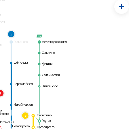
я
ская
ь
3
Гольяново
Железнодорожная
ая
я
Ольгино
Щёлковская
Кучино
Салтыковская
Первомайская
Никольское
1
я
Измайловская
ар
овского
8
Новокосино
Реутов
Локомотив
Новогиреево
Новогиреево