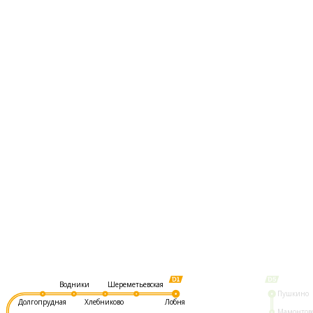
Шереметьевская
Водники
Пушкино
Долгопрудная
Хлебниково
Лобня
Мамонтов