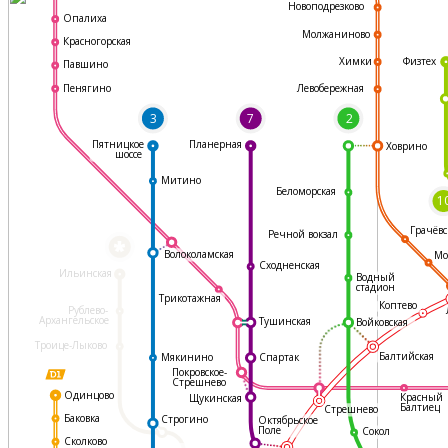
Новоподрезково
Опалиха
Молжаниново
Красногорская
Физтех
Химки
Павшино
Левобережная
Пенягино
3
7
2
Пятницкое
Планерная
Ховрино
шоссе
Митино
Беломорская
1
Грачёвс
Речной вокзал
*
Волоколамская
Мо
Сходненская
Ильинская
Водный
стадион
Трикотажная
Коптево
Рублево-
Архангельское
Тушинская
Войковская
Троице-Лыково
Балтийская
Мякинино
Спартак
Покровское-
Стрешнево
Одинцово
Красный
Щукинская
Балтиец
Стрешнево
Баковка
Строгино
Октябрьское
Поле
Сокол
Сколково