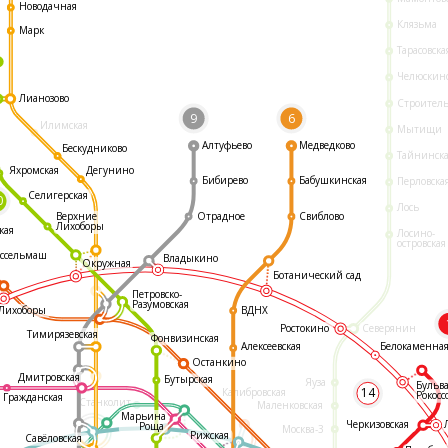
Новодачная
Клязьма
Марк
Тарасовска
Челюскин
Лианозово
Строител
9
6
Илимская
Мытищи
Алтуфьево
Медведково
Бескудниково
Тайнинск
Яхромская
Дегунино
Бибирево
Бабушкинская
Перловска
Селигерская
0
Лось
Отрадное
Свиблово
Верхние
Лихоборы
кая
Лосино-
островская
ссельмаш
Владыкино
Окружная
Ботанический сад
Петровско-
Разумовская
ВДНХ
Лихоборы
Ростокино
Северянин
Тимирязевская
Фонвизинская
Белокаменна
Алексеевская
Останкино
Дмитровская
Бутырская
Яуза
Бульв
14
Калибровская
Рокосс
Гражданская
Станколит
Маленковская
Марьина
Черкизовская
Роща
Москва-3
Рижская
Савёловская