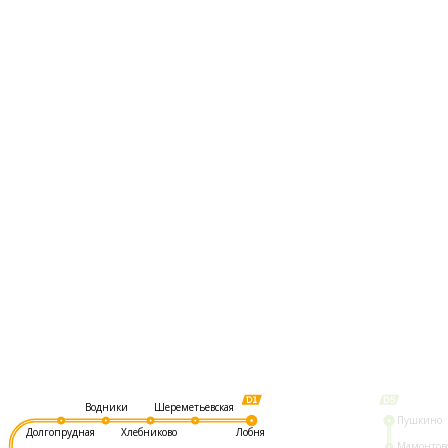
Шереметьевская
Водники
Пушкино
Долгопрудная
Хлебниково
Лобня
Мамонтов