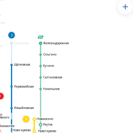
я
ская
ь
3
Гольяново
Железнодорожная
ая
я
Ольгино
Щёлковская
Кучино
Салтыковская
Первомайская
Никольское
1
я
Измайловская
ар
овского
8
Новокосино
Реутов
Локомотив
Новогиреево
Новогиреево