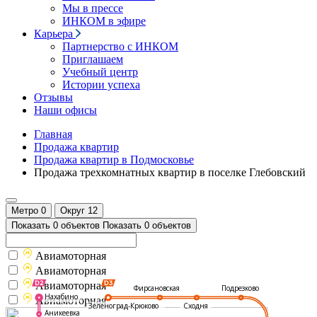
Мы в прессе
ИНКОМ в эфире
Карьера
Партнерство с ИНКОМ
Приглашаем
Учебный центр
Истории успеха
Отзывы
Наши офисы
Главная
Продажа квартир
Продажа квартир в Подмосковье
Продажа трехкомнатных квартир в поселке Глебовский
Метро
0
Округ
12
Показать 0 объектов
Показать 0 объектов
Авиамоторная
Авиамоторная
Авиамоторная
Подрезково
Фирсановская
Нахабино
Авиамоторная
Зеленоград-Крюково
Сходня
Аникеевка