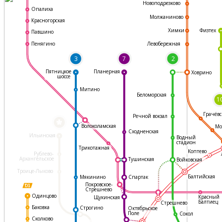
Новоподрезково
Опалиха
Молжаниново
Красногорская
Физтех
Химки
Павшино
Левобережная
Пенягино
3
7
2
Пятницкое
Планерная
Ховрино
шоссе
Митино
Беломорская
1
Грачёвс
Речной вокзал
*
Волоколамская
Мо
Сходненская
Ильинская
Водный
стадион
Трикотажная
Коптево
Рублево-
Архангельское
Тушинская
Войковская
Троице-Лыково
Балтийская
Мякинино
Спартак
Покровское-
Стрешнево
Одинцово
Красный
Щукинская
Балтиец
Стрешнево
Баковка
Строгино
Октябрьское
Поле
Сокол
Сколково