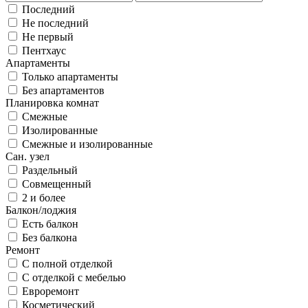
Последний
Не последний
Не первый
Пентхаус
Апартаменты
Только апартаменты
Без апартаментов
Планировка комнат
Смежные
Изолированные
Смежные и изолированные
Сан. узел
Раздельный
Совмещенный
2 и более
Балкон/лоджия
Есть балкон
Без балкона
Ремонт
С полной отделкой
С отделкой с мебелью
Евроремонт
Косметический