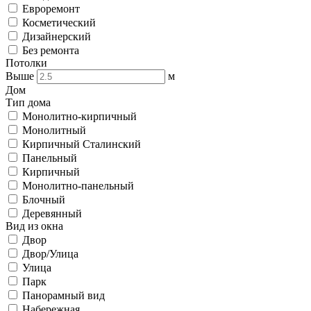
Евроремонт
Косметический
Дизайнерский
Без ремонта
Потолки
Выше
м
Дом
Тип дома
Монолитно-кирпичный
Монолитный
Кирпичный Сталинский
Панельный
Кирпичный
Монолитно-панельный
Блочный
Деревянный
Вид из окна
Двор
Двор/Улица
Улица
Парк
Панорамный вид
Набережная