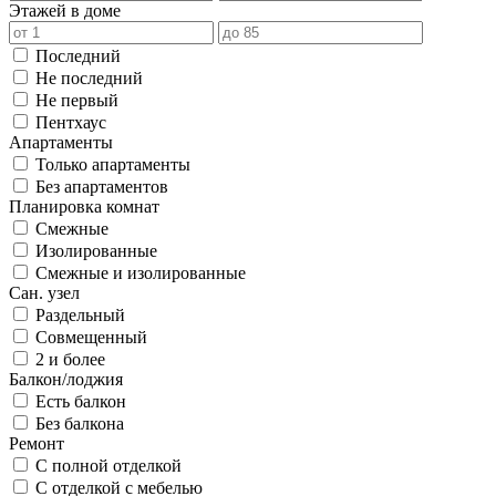
Этажей в доме
Последний
Не последний
Не первый
Пентхаус
Апартаменты
Только апартаменты
Без апартаментов
Планировка комнат
Смежные
Изолированные
Смежные и изолированные
Сан. узел
Раздельный
Совмещенный
2 и более
Балкон/лоджия
Есть балкон
Без балкона
Ремонт
С полной отделкой
С отделкой с мебелью