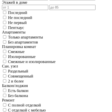
Этажей в доме
Последний
Не последний
Не первый
Пентхаус
Апартаменты
Только апартаменты
Без апартаментов
Планировка комнат
Смежные
Изолированные
Смежные и изолированные
Сан. узел
Раздельный
Совмещенный
2 и более
Балкон/лоджия
Есть балкон
Без балкона
Ремонт
С полной отделкой
С отделкой с мебелью