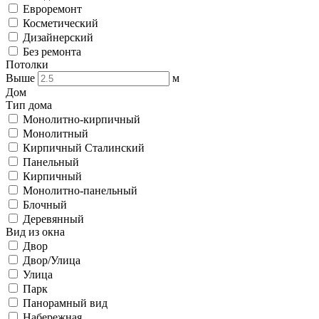
Евроремонт
Косметический
Дизайнерский
Без ремонта
Потолки
Выше
м
Дом
Тип дома
Монолитно-кирпичный
Монолитный
Кирпичный Сталинский
Панельный
Кирпичный
Монолитно-панельный
Блочный
Деревянный
Вид из окна
Двор
Двор/Улица
Улица
Парк
Панорамный вид
Набережная