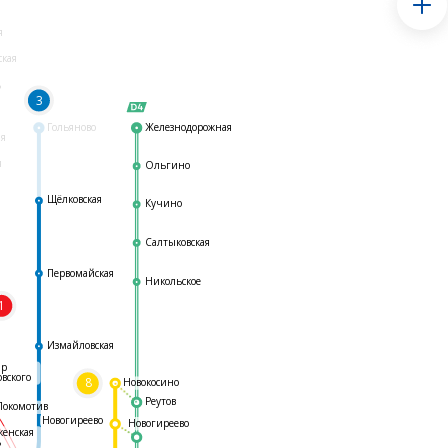
я
ская
ь
3
Гольяново
Железнодорожная
ая
я
Ольгино
Щёлковская
Кучино
Салтыковская
Первомайская
Никольское
1
я
Измайловская
ар
овского
8
Новокосино
Реутов
Локомотив
Новогиреево
Новогиреево
женская
ь