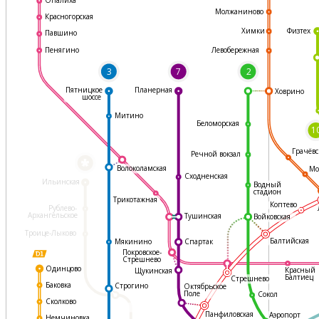
Молжаниново
Красногорская
Физтех
Химки
Павшино
Левобережная
Пенягино
3
7
2
Пятницкое
Планерная
Ховрино
шоссе
Митино
Беломорская
1
Грачёвс
Речной вокзал
*
Волоколамская
Мо
Сходненская
Ильинская
Водный
стадион
Трикотажная
Коптево
Рублево-
Архангельское
Тушинская
Войковская
Троице-Лыково
Балтийская
Мякинино
Спартак
Покровское-
Стрешнево
Одинцово
Красный
Щукинская
Балтиец
Стрешнево
Баковка
Строгино
Октябрьское
Поле
Сокол
Сколково
Панфиловская
Аэропорт
Немчиновка