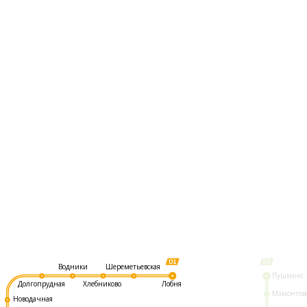
Шереметьевская
Водники
Пушкино
Долгопрудная
Хлебниково
Лобня
Мамонтов
Новодачная