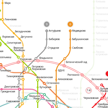
Клязьма
Марк
Тарасовска
Челюскин
Лианозово
Строител
9
6
Илимская
Мытищи
Алтуфьево
Медведково
Бескудниково
Тайнинск
Яхромская
Дегунино
Бибирево
Бабушкинская
Перловска
Селигерская
0
Лось
Отрадное
Свиблово
Верхние
Лихоборы
кая
Лосино-
островская
ссельмаш
Владыкино
Окружная
Ботанический сад
Петровско-
Разумовская
ВДНХ
Лихоборы
Ростокино
Северянин
Тимирязевская
Фонвизинская
Белокаменна
Алексеевская
Останкино
Дмитровская
Бутырская
Яуза
Бульв
14
Калибровская
Рокосс
Гражданская
Станколит
Маленковская
Марьина
Черкизовская
Роща
Москва-3
Рижская
Савёловская
Преобра
площад
Николаевка