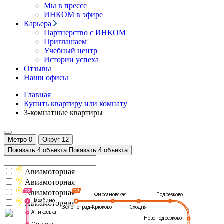
Мы в прессе
ИНКОМ в эфире
Карьера
Партнерство с ИНКОМ
Приглашаем
Учебный центр
Истории успеха
Отзывы
Наши офисы
Главная
Купить квартиру или комнату
3-комнатные квартиры
Метро
0
Округ
12
Показать 4 объекта
Показать 4 объекта
Авиамоторная
Авиамоторная
Авиамоторная
Подрезково
Фирсановская
Нахабино
Авиамоторная
Зеленоград-Крюково
Сходня
Аникеевка
Новоподрезково
Опалиха