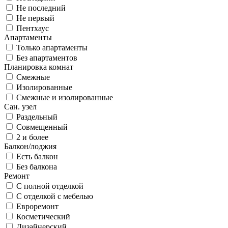
Не последний
Не первый
Пентхаус
Апартаменты
Только апартаменты
Без апартаментов
Планировка комнат
Смежные
Изолированные
Смежные и изолированные
Сан. узел
Раздельный
Совмещенный
2 и более
Балкон/лоджия
Есть балкон
Без балкона
Ремонт
С полной отделкой
С отделкой с мебелью
Евроремонт
Косметический
Дизайнерский