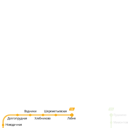
Шереметьевская
Водники
Пушкино
Долгопрудная
Хлебниково
Лобня
Мамонтов
Новодачная