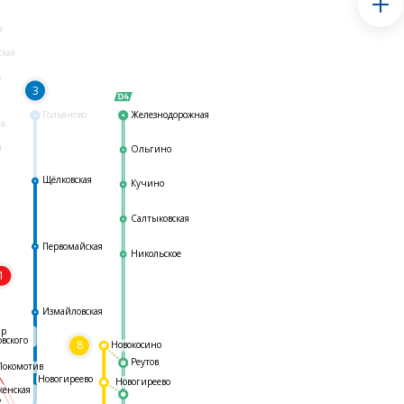
я
ская
ь
3
Гольяново
Железнодорожная
ая
я
Ольгино
Щёлковская
Кучино
Салтыковская
Первомайская
Никольское
1
я
Измайловская
ар
овского
8
Новокосино
Реутов
Локомотив
Новогиреево
Новогиреево
женская
ь