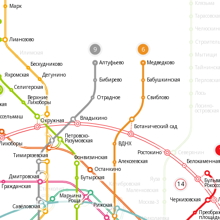
Клязьма
Марк
Тарасовска
Челюскин
Лианозово
Строител
9
6
Илимская
Мытищи
Алтуфьево
Медведково
Бескудниково
Тайнинск
Яхромская
Дегунино
Бибирево
Бабушкинская
Перловска
Селигерская
0
Лось
Отрадное
Свиблово
Верхние
Лихоборы
кая
Лосино-
островская
ссельмаш
Владыкино
Окружная
Ботанический сад
Петровско-
Разумовская
ВДНХ
Лихоборы
Ростокино
Северянин
Тимирязевская
Фонвизинская
Белокаменна
Алексеевская
Останкино
Дмитровская
Бутырская
Яуза
Бульв
14
Калибровская
Рокосс
Гражданская
Станколит
Маленковская
Марьина
Черкизовская
Роща
Москва-3
Рижская
Савёловская
Преобра
площад
Николаевка