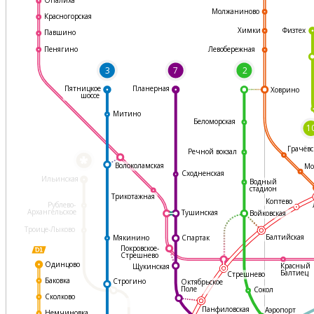
Молжаниново
Красногорская
Физтех
Химки
Павшино
Левобережная
Пенягино
3
7
2
Пятницкое
Планерная
Ховрино
шоссе
Митино
Беломорская
1
Грачёвс
Речной вокзал
*
Волоколамская
Мо
Сходненская
Ильинская
Водный
стадион
Трикотажная
Коптево
Рублево-
Архангельское
Тушинская
Войковская
Троице-Лыково
Балтийская
Мякинино
Спартак
Покровское-
Стрешнево
Одинцово
Красный
Щукинская
Балтиец
Стрешнево
Баковка
Строгино
Октябрьское
Поле
Сокол
Сколково
Панфиловская
Аэропорт
Немчиновка