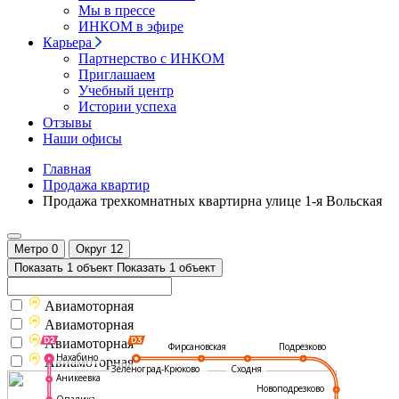
Мы в прессе
ИНКОМ в эфире
Карьера
Партнерство с ИНКОМ
Приглашаем
Учебный центр
Истории успеха
Отзывы
Наши офисы
Главная
Продажа квартир
Продажа трехкомнатных квартирна улице 1-я Вольская
Метро
0
Округ
12
Показать 1 объект
Показать 1 объект
Авиамоторная
Авиамоторная
Авиамоторная
Подрезково
Фирсановская
Нахабино
Авиамоторная
Зеленоград-Крюково
Сходня
Аникеевка
Новоподрезково
Опалиха