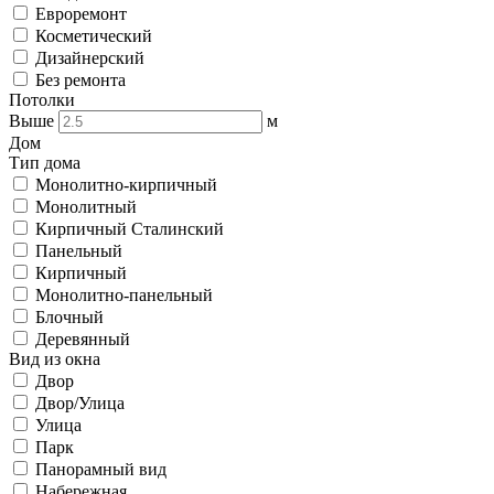
Евроремонт
Косметический
Дизайнерский
Без ремонта
Потолки
Выше
м
Дом
Тип дома
Монолитно-кирпичный
Монолитный
Кирпичный Сталинский
Панельный
Кирпичный
Монолитно-панельный
Блочный
Деревянный
Вид из окна
Двор
Двор/Улица
Улица
Парк
Панорамный вид
Набережная