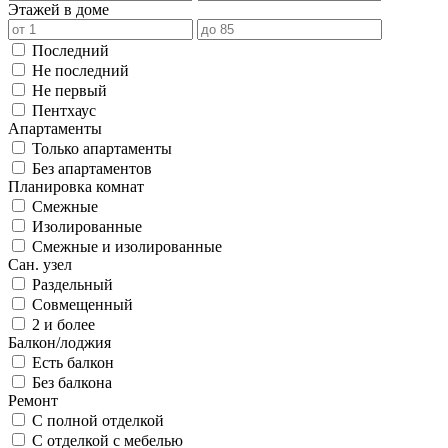
Этажей в доме
Последний
Не последний
Не первый
Пентхаус
Апартаменты
Только апартаменты
Без апартаментов
Планировка комнат
Смежные
Изолированные
Смежные и изолированные
Сан. узел
Раздельный
Совмещенный
2 и более
Балкон/лоджия
Есть балкон
Без балкона
Ремонт
С полной отделкой
С отделкой с мебелью