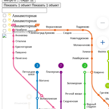
Метро
0
Округ
12
Показать 1 объект
Показать 1 объект
Авиамоторная
Авиамоторная
Авиамоторная
Подрезково
Фирсановская
Нахабино
Авиамоторная
Зеленоград-Крюково
Сходня
Аникеевка
Новоподрезково
Опалиха
Молжаниново
Красногорская
Физтех
Химки
Павшино
Левобережная
Пенягино
3
7
2
Пятницкое
Планерная
Ховрино
шоссе
Митино
Беломорская
1
Грачёвс
Речной вокзал
*
Волоколамская
Мо
Сходненская
Ильинская
Водный
стадион