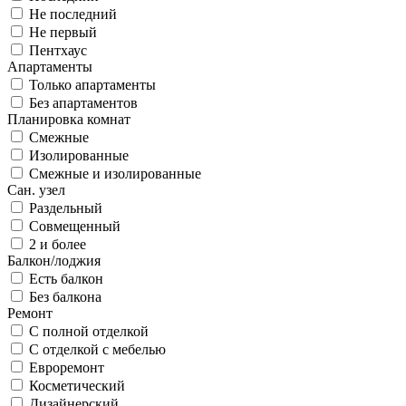
Не последний
Не первый
Пентхаус
Апартаменты
Только апартаменты
Без апартаментов
Планировка комнат
Смежные
Изолированные
Смежные и изолированные
Сан. узел
Раздельный
Совмещенный
2 и более
Балкон/лоджия
Есть балкон
Без балкона
Ремонт
С полной отделкой
С отделкой с мебелью
Евроремонт
Косметический
Дизайнерский