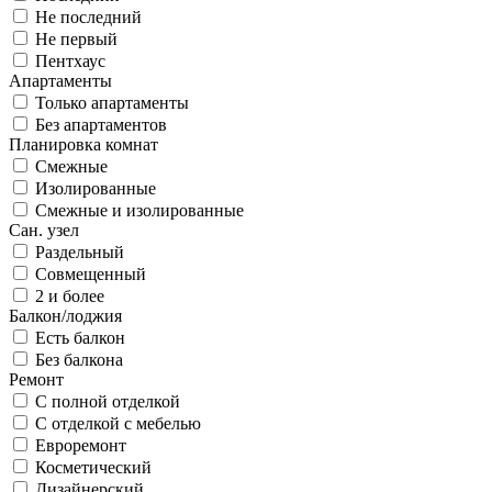
Не последний
Не первый
Пентхаус
Апартаменты
Только апартаменты
Без апартаментов
Планировка комнат
Смежные
Изолированные
Смежные и изолированные
Сан. узел
Раздельный
Совмещенный
2 и более
Балкон/лоджия
Есть балкон
Без балкона
Ремонт
С полной отделкой
С отделкой с мебелью
Евроремонт
Косметический
Дизайнерский