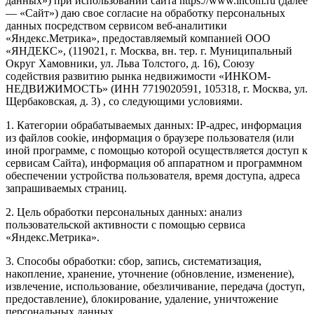
данных») при использовании сайта https://www.incom.ru (далее
— «Сайт») даю свое согласие на обработку персональных
данных посредством сервисом веб-аналитики
«Яндекс.Метрика», предоставляемый компанией ООО
«ЯНДЕКС», (119021, г. Москва, вн. тер. г. Муниципальный
Округ Хамовники, ул. Льва Толстого, д. 16), Союзу
содействия развитию рынка недвижимости «ИНКОМ-
НЕДВИЖИМОСТЬ» (ИНН 7719020591, 105318, г. Москва, ул.
Щербаковская, д. 3) , со следующими условиями.
1. Категории обрабатываемых данных: IP-адрес, информация
из файлов cookie, информация о браузере пользователя (или
иной программе, с помощью которой осуществляется доступ к
сервисам Сайта), информация об аппаратном и программном
обеспечении устройства пользователя, время доступа, адреса
запрашиваемых страниц.
2. Цель обработки персональных данных: анализ
пользовательской активности с помощью сервиса
«Яндекс.Метрика».
3. Способы обработки: сбор, запись, систематизация,
накопление, хранение, уточнение (обновление, изменение),
извлечение, использование, обезличивание, передача (доступ,
предоставление), блокирование, удаление, уничтожение
персональных данных.