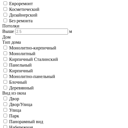
Евроремонт
Косметический
Дизайнерский
Без ремонта
Потолки
Выше
м
Дом
Тип дома
Монолитно-кирпичный
Монолитный
Кирпичный Сталинский
Панельный
Кирпичный
Монолитно-панельный
Блочный
Деревянный
Вид из окна
Двор
Двор/Улица
Улица
Парк
Панорамный вид
Набережная