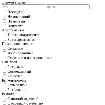
Этажей в доме
Последний
Не последний
Не первый
Пентхаус
Апартаменты
Только апартаменты
Без апартаментов
Планировка комнат
Смежные
Изолированные
Смежные и изолированные
Сан. узел
Раздельный
Совмещенный
2 и более
Балкон/лоджия
Есть балкон
Без балкона
Ремонт
С полной отделкой
С отделкой с мебелью