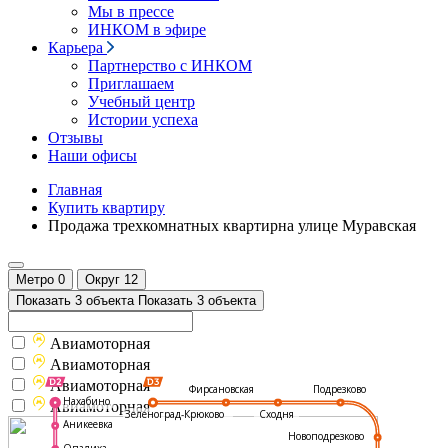
Мы в прессе
ИНКОМ в эфире
Карьера
Партнерство с ИНКОМ
Приглашаем
Учебный центр
Истории успеха
Отзывы
Наши офисы
Главная
Купить квартиру
Продажа трехкомнатных квартирна улице Муравская
Метро
0
Округ
12
Показать 3 объекта
Показать 3 объекта
Авиамоторная
Авиамоторная
Авиамоторная
Подрезково
Фирсановская
Нахабино
Авиамоторная
Зеленоград-Крюково
Сходня
Аникеевка
Новоподрезково
Опалиха