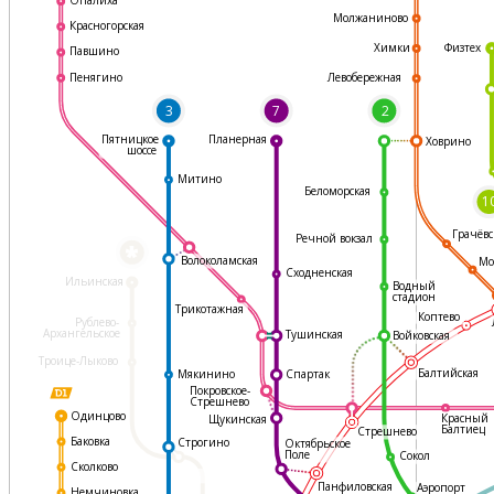
Молжаниново
Красногорская
Физтех
Химки
Павшино
Левобережная
Пенягино
3
7
2
Пятницкое
Планерная
Ховрино
шоссе
Митино
Беломорская
1
Грачёвс
Речной вокзал
*
Волоколамская
Мо
Сходненская
Ильинская
Водный
стадион
Трикотажная
Коптево
Рублево-
Архангельское
Тушинская
Войковская
Троице-Лыково
Балтийская
Мякинино
Спартак
Покровское-
Стрешнево
Одинцово
Красный
Щукинская
Балтиец
Стрешнево
Баковка
Строгино
Октябрьское
Поле
Сокол
Сколково
Панфиловская
Аэропорт
Немчиновка