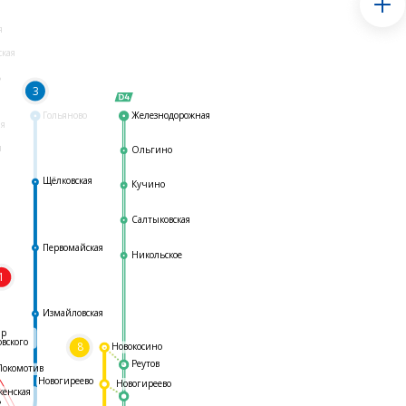
я
ская
ь
3
Гольяново
Железнодорожная
ая
я
Ольгино
Щёлковская
Кучино
Салтыковская
Первомайская
Никольское
1
я
Измайловская
ар
овского
8
Новокосино
Реутов
Локомотив
Новогиреево
Новогиреево
женская
ь