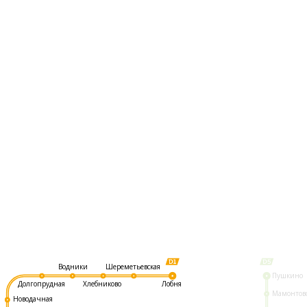
Шереметьевская
Водники
Пушкино
Долгопрудная
Хлебниково
Лобня
Мамонтов
Новодачная