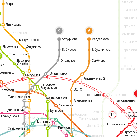
Клязьма
Марк
Тарасовска
Челюскин
Лианозово
Строител
9
6
Илимская
Мытищи
Алтуфьево
Медведково
Бескудниково
Тайнинск
Яхромская
Дегунино
Бибирево
Бабушкинская
Перловска
Селигерская
0
Лось
Отрадное
Свиблово
Верхние
Лихоборы
кая
Лосино-
островская
ссельмаш
Владыкино
Окружная
Ботанический сад
Петровско-
Разумовская
ВДНХ
Лихоборы
Ростокино
Северянин
Тимирязевская
Фонвизинская
Белокаменна
Алексеевская
Останкино
Дмитровская
Бутырская
Яуза
Бульв
14
Калибровская
Рокосс
Гражданская
Станколит
Маленковская
Марьина
Черкизовская
Роща
Москва-3
Рижская
Савёловская
Преобра
площад
Николаевка