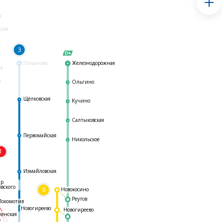
я
ская
ь
3
Гольяново
Железнодорожная
ая
я
Ольгино
Щёлковская
Кучино
Салтыковская
Первомайская
Никольское
1
я
Измайловская
ар
овского
8
Новокосино
Реутов
Локомотив
Новогиреево
Новогиреево
женская
ь