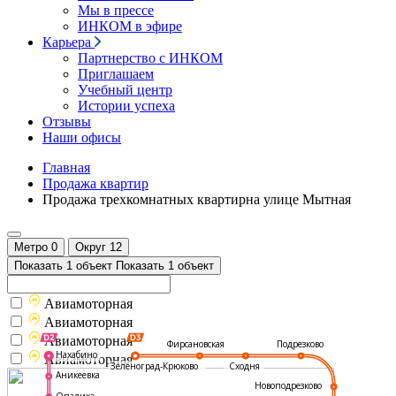
Мы в прессе
ИНКОМ в эфире
Карьера
Партнерство с ИНКОМ
Приглашаем
Учебный центр
Истории успеха
Отзывы
Наши офисы
Главная
Продажа квартир
Продажа трехкомнатных квартирна улице Мытная
Метро
0
Округ
12
Показать 1 объект
Показать 1 объект
Авиамоторная
Авиамоторная
Авиамоторная
Подрезково
Фирсановская
Нахабино
Авиамоторная
Зеленоград-Крюково
Сходня
Аникеевка
Новоподрезково
Опалиха