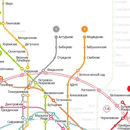
Клязьма
Марк
Тарасовска
Челюскин
Лианозово
Строител
9
6
Илимская
Мытищи
Алтуфьево
Медведково
Бескудниково
Тайнинск
Яхромская
Дегунино
Бибирево
Бабушкинская
Перловска
Селигерская
0
Лось
Отрадное
Свиблово
Верхние
Лихоборы
кая
Лосино-
островская
ссельмаш
Владыкино
Окружная
Ботанический сад
Петровско-
Разумовская
ВДНХ
Лихоборы
Ростокино
Северянин
Тимирязевская
Фонвизинская
Белокаменна
Алексеевская
Останкино
Дмитровская
Бутырская
Яуза
Бульв
14
Калибровская
Рокосс
Гражданская
Станколит
Маленковская
Марьина
Черкизовская
Роща
Москва-3
Рижская
Савёловская
Преобра
площад
Николаевка