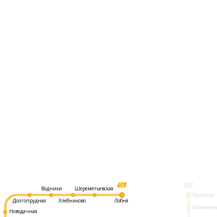
Шереметьевская
Водники
Пушкино
Долгопрудная
Хлебниково
Лобня
Мамонтов
Новодачная