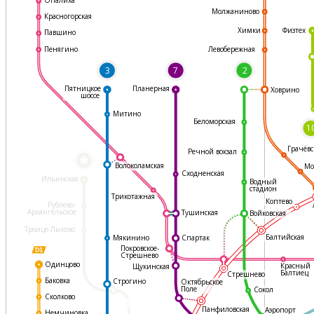
Молжаниново
Красногорская
Физтех
Химки
Павшино
Левобережная
Пенягино
3
7
2
Пятницкое
Планерная
Ховрино
шоссе
Митино
Беломорская
1
Грачёвс
Речной вокзал
*
Волоколамская
Мо
Сходненская
Ильинская
Водный
стадион
Трикотажная
Коптево
Рублево-
Архангельское
Тушинская
Войковская
Троице-Лыково
Балтийская
Мякинино
Спартак
Покровское-
Стрешнево
Одинцово
Красный
Щукинская
Балтиец
Стрешнево
Баковка
Строгино
Октябрьское
Поле
Сокол
Сколково
Панфиловская
Аэропорт
Немчиновка