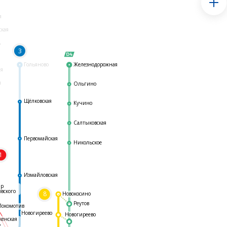
я
ская
ь
3
Гольяново
Железнодорожная
ая
я
Ольгино
Щёлковская
Кучино
Салтыковская
Первомайская
Никольское
1
я
Измайловская
ар
овского
8
Новокосино
Реутов
Локомотив
Новогиреево
Новогиреево
женская
ь