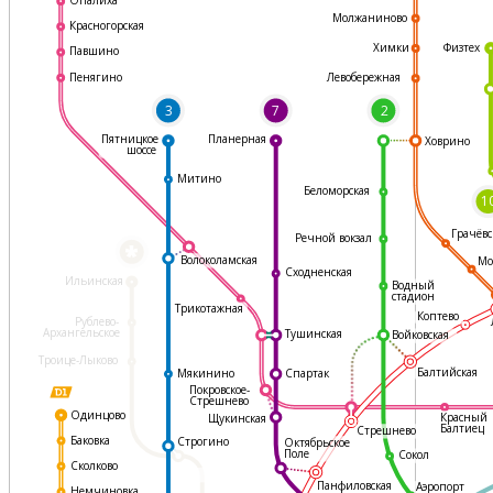
Молжаниново
Красногорская
Физтех
Химки
Павшино
Левобережная
Пенягино
3
7
2
Пятницкое
Планерная
Ховрино
шоссе
Митино
Беломорская
1
Грачёвс
Речной вокзал
*
Волоколамская
Мо
Сходненская
Ильинская
Водный
стадион
Трикотажная
Коптево
Рублево-
Архангельское
Тушинская
Войковская
Троице-Лыково
Балтийская
Мякинино
Спартак
Покровское-
Стрешнево
Одинцово
Красный
Щукинская
Балтиец
Стрешнево
Баковка
Строгино
Октябрьское
Поле
Сокол
Сколково
Панфиловская
Аэропорт
Немчиновка