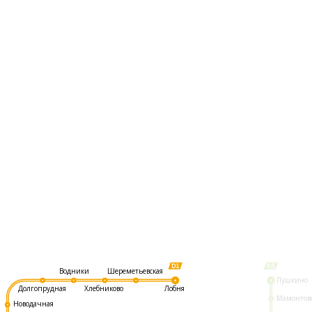
Шереметьевская
Водники
Пушкино
Долгопрудная
Хлебниково
Лобня
Мамонтов
Новодачная