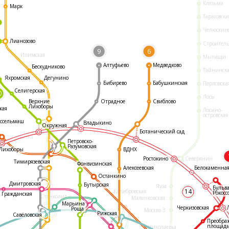
Клязьма
Марк
Тарасовска
Челюскин
Лианозово
Строител
9
6
Илимская
Мытищи
Алтуфьево
Медведково
Бескудниково
Тайнинск
Яхромская
Дегунино
Бибирево
Бабушкинская
Перловска
Селигерская
0
Лось
Отрадное
Свиблово
Верхние
Лихоборы
кая
Лосино-
островская
ссельмаш
Владыкино
Окружная
Ботанический сад
Петровско-
Разумовская
ВДНХ
Лихоборы
Ростокино
Северянин
Тимирязевская
Фонвизинская
Белокаменна
Алексеевская
Останкино
Дмитровская
Бутырская
Яуза
Бульв
14
Калибровская
Рокосс
Гражданская
Станколит
Маленковская
Марьина
Черкизовская
Роща
Москва-3
Рижская
Савёловская
Преобра
площад
Николаевка