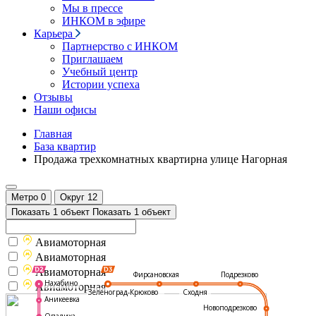
Мы в прессе
ИНКОМ в эфире
Карьера
Партнерство с ИНКОМ
Приглашаем
Учебный центр
Истории успеха
Отзывы
Наши офисы
Главная
База квартир
Продажа трехкомнатных квартирна улице Нагорная
Метро
0
Округ
12
Показать 1 объект
Показать 1 объект
Авиамоторная
Авиамоторная
Авиамоторная
Подрезково
Фирсановская
Нахабино
Авиамоторная
Зеленоград-Крюково
Сходня
Аникеевка
Новоподрезково
Опалиха